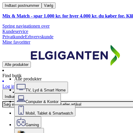
Indtast postnummer
Vælg
Mix & Match - spar 1.000 kr. for hver 4.000 kr. du køber for. Kl
Spring navigationen over
Kundeservice
Privatkunde
Erhvervskunde
Mine favoritter
Alle produkter
Find butik
Alle produkter
Log ind
TV, Lyd & Smart Home
Indkøbskurv
Computer & Kontor
Mobil, Tablet & Smartwatch
Gaming