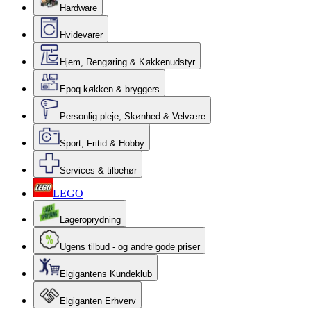
Hardware
Hvidevarer
Hjem, Rengøring & Køkkenudstyr
Epoq køkken & bryggers
Personlig pleje, Skønhed & Velvære
Sport, Fritid & Hobby
Services & tilbehør
LEGO
Lageroprydning
Ugens tilbud - og andre gode priser
Elgigantens Kundeklub
Elgiganten Erhverv