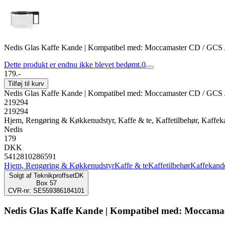
Nedis Glas Kaffe Kande | Kompatibel med: Moccamaster CD / GCS / 
Dette produkt er endnu ikke blevet bedømt.
0
179.-
Tilføj til kurv
Nedis Glas Kaffe Kande | Kompatibel med: Moccamaster CD / GCS / 
219294
219294
Hjem, Rengøring & Køkkenudstyr, Kaffe & te, Kaffetilbehør, Kaffek
Nedis
179
DKK
5412810286591
Hjem, Rengøring & Køkkenudstyr
Kaffe & te
Kaffetilbehør
Kaffekand
Solgt af
TeknikproffsetDK
Box 57
CVR-nr: SE559386184101
Nedis Glas Kaffe Kande | Kompatibel med: Moccamaste