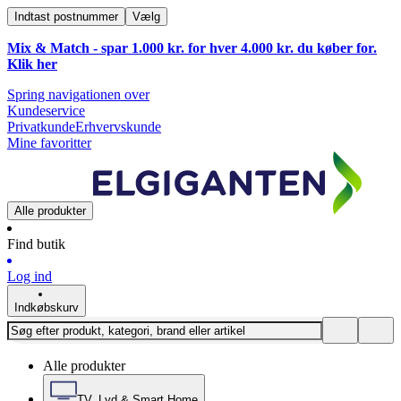
Indtast postnummer
Vælg
Mix & Match - spar 1.000 kr. for hver 4.000 kr. du køber for.
Klik
her
Spring navigationen over
Kundeservice
Privatkunde
Erhvervskunde
Mine favoritter
Alle produkter
Find butik
Log ind
Indkøbskurv
Alle produkter
TV, Lyd & Smart Home