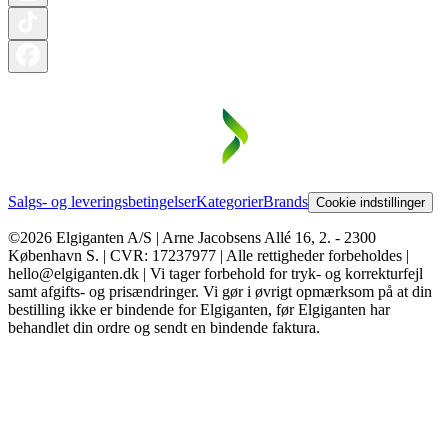
Salgs- og leveringsbetingelser
Kategorier
Brands
Cookie indstillinger
©2026 Elgiganten A/S | Arne Jacobsens Allé 16, 2. - 2300
København S. | CVR: 17237977 | Alle rettigheder forbeholdes |
hello@elgiganten.dk | Vi tager forbehold for tryk- og korrekturfejl
samt afgifts- og prisændringer. Vi gør i øvrigt opmærksom på at din
bestilling ikke er bindende for Elgiganten, før Elgiganten har
behandlet din ordre og sendt en bindende faktura.