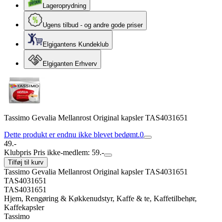
Lageroprydning
Ugens tilbud - og andre gode priser
Elgigantens Kundeklub
Elgiganten Erhverv
Tassimo Gevalia Mellanrost Original kapsler TAS4031651
Dette produkt er endnu ikke blevet bedømt.
0
49.-
Klubpris
Pris ikke-medlem: 59.-
Tilføj til kurv
Tassimo Gevalia Mellanrost Original kapsler TAS4031651
TAS4031651
TAS4031651
Hjem, Rengøring & Køkkenudstyr, Kaffe & te, Kaffetilbehør,
Kaffekapsler
Tassimo