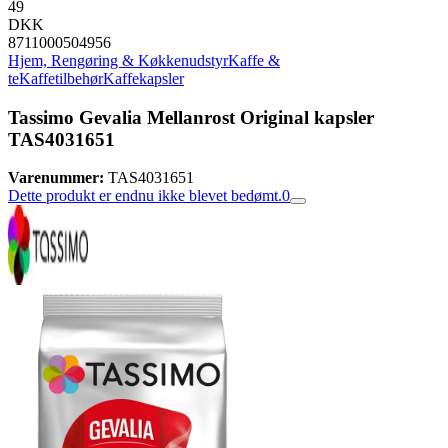
49
DKK
8711000504956
Hjem, Rengøring & Køkkenudstyr
Kaffe &
te
Kaffetilbehør
Kaffekapsler
Tassimo Gevalia Mellanrost Original kapsler
TAS4031651
Varenummer:
TAS4031651
Dette produkt er endnu ikke blevet bedømt.
0