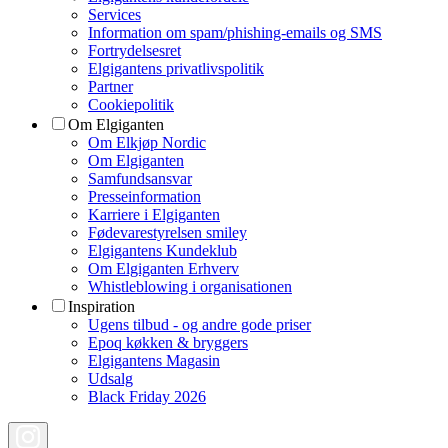
Services
Information om spam/phishing-emails og SMS
Fortrydelsesret
Elgigantens privatlivspolitik
Partner
Cookiepolitik
Om Elgiganten
Om Elkjøp Nordic
Om Elgiganten
Samfundsansvar
Presseinformation
Karriere i Elgiganten
Fødevarestyrelsen smiley
Elgigantens Kundeklub
Om Elgiganten Erhverv
Whistleblowing i organisationen
Inspiration
Ugens tilbud - og andre gode priser
Epoq køkken & bryggers
Elgigantens Magasin
Udsalg
Black Friday 2026