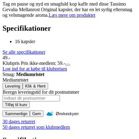
Tag en pause og nyd en smagfuld kop kaffe med disse Tassimo
Gevalia Mellanrost Original kapsler, der har en let syrlig eftersmag
og velsmagende aroma.
Læs mere om produktet
Specifikationer
16 kapsler
Se alle specifikationer
49.-
Klubpris
Pris ikke-medlem: 59.-
Log ind for at købe til klubprisen
Smag
:
Mediumristet
Mediumristet
Levering
Klik & Hent
Beregn leveringstid for dit postnummer
Tilføj til kurv
Sammenlign
Gem
Ønskeskyen
30 dages returret
50 dages returret som klubmedlem