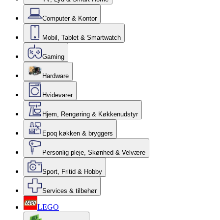
Computer & Kontor
Mobil, Tablet & Smartwatch
Gaming
Hardware
Hvidevarer
Hjem, Rengøring & Køkkenudstyr
Epoq køkken & bryggers
Personlig pleje, Skønhed & Velvære
Sport, Fritid & Hobby
Services & tilbehør
LEGO