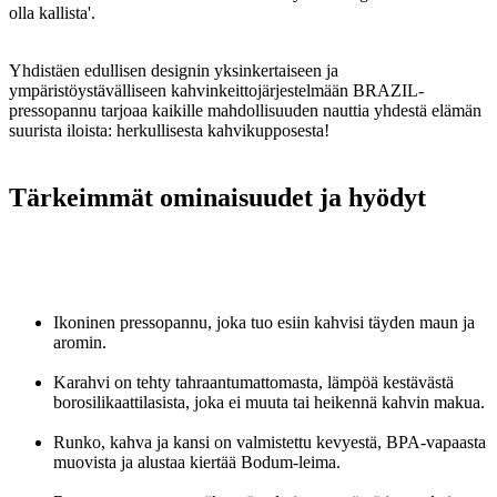
olla kallista'.
Yhdistäen edullisen designin yksinkertaiseen ja
ympäristöystävälliseen kahvinkeittojärjestelmään BRAZIL-
pressopannu tarjoaa kaikille mahdollisuuden nauttia yhdestä elämän
suurista iloista: herkullisesta kahvikupposesta!
Tärkeimmät ominaisuudet ja hyödyt
Ikoninen pressopannu, joka tuo esiin kahvisi täyden maun ja
aromin.
Karahvi on tehty tahraantumattomasta, lämpöä kestävästä
borosilikaattilasista, joka ei muuta tai heikennä kahvin makua.
Runko, kahva ja kansi on valmistettu kevyestä, BPA-vapaasta
muovista ja alustaa kiertää Bodum-leima.