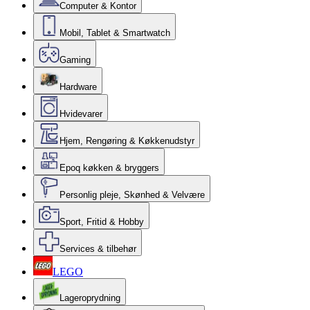
Computer & Kontor
Mobil, Tablet & Smartwatch
Gaming
Hardware
Hvidevarer
Hjem, Rengøring & Køkkenudstyr
Epoq køkken & bryggers
Personlig pleje, Skønhed & Velvære
Sport, Fritid & Hobby
Services & tilbehør
LEGO
Lageroprydning