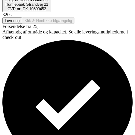
Humlebaek Strandvej 21
CVR-nr: DK 10300452
320.-
Levering
Klik & Hent
Ikke tilgængelig
Forsendelse fra 25,-
Afhængig af område og kapacitet. Se alle leveringsmulighederne i
check-out