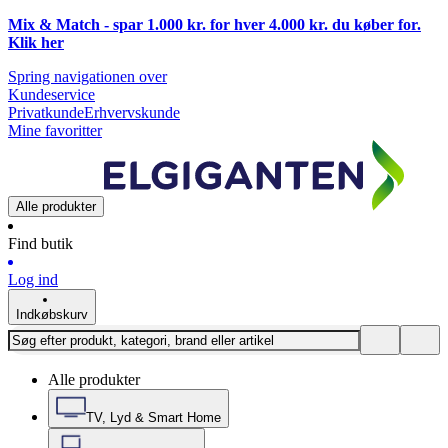
Mix & Match - spar 1.000 kr. for hver 4.000 kr. du køber for.
Klik
her
Spring navigationen over
Kundeservice
Privatkunde
Erhvervskunde
Mine favoritter
Alle produkter
Find butik
Log ind
Indkøbskurv
Alle produkter
TV, Lyd & Smart Home