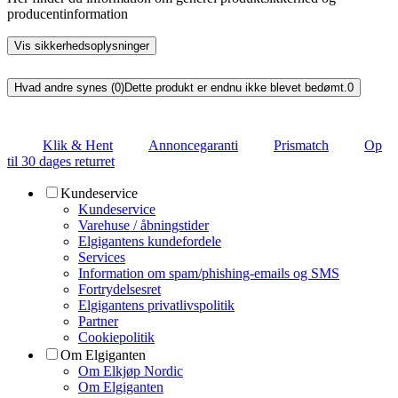
producentinformation
Vis sikkerhedsoplysninger
Hvad andre synes (0)
Dette produkt er endnu ikke blevet bedømt.
0
Klik & Hent
Annoncegaranti
Prismatch
Op
til 30 dages returret
Kundeservice
Kundeservice
Varehuse / åbningstider
Elgigantens kundefordele
Services
Information om spam/phishing-emails og SMS
Fortrydelsesret
Elgigantens privatlivspolitik
Partner
Cookiepolitik
Om Elgiganten
Om Elkjøp Nordic
Om Elgiganten