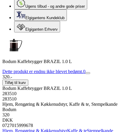
Ugens tilbud - og andre gode priser
Elgigantens Kundeklub
Elgiganten Erhverv
Bodum Kaffebrygger BRAZIL 1.0 L
Dette produkt er endnu ikke blevet bedømt.
0
320.-
Tilføj til kurv
Bodum Kaffebrygger BRAZIL 1.0 L
283510
283510
Hjem, Rengøring & Køkkenudstyr, Kaffe & te, Stempelkande
Bodum
320
DKK
0727015999678
Hjem, Rengøring & Køkkenudstyr
Kaffe & te
Stempelkande