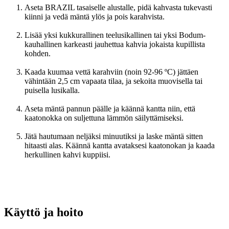
Aseta BRAZIL tasaiselle alustalle, pidä kahvasta tukevasti
kiinni ja vedä mäntä ylös ja pois karahvista.
Lisää yksi kukkurallinen teelusikallinen tai yksi Bodum-
kauhallinen karkeasti jauhettua kahvia jokaista kupillista
kohden.
Kaada kuumaa vettä karahviin (noin 92-96 ºC) jättäen
vähintään 2,5 cm vapaata tilaa, ja sekoita muovisella tai
puisella lusikalla.
Aseta mäntä pannun päälle ja käännä kantta niin, että
kaatonokka on suljettuna lämmön säilyttämiseksi.
Jätä hautumaan neljäksi minuutiksi ja laske mäntä sitten
hitaasti alas. Käännä kantta avataksesi kaatonokan ja kaada
herkullinen kahvi kuppiisi.
Käyttö ja hoito