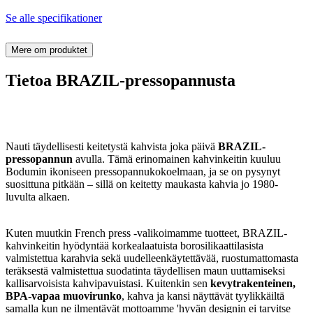
Se alle specifikationer
Mere om produktet
Tietoa BRAZIL-pressopannusta
Nauti täydellisesti keitetystä kahvista joka päivä
BRAZIL-
pressopannun
avulla. Tämä erinomainen kahvinkeitin kuuluu
Bodumin ikoniseen pressopannukokoelmaan, ja se on pysynyt
suosittuna pitkään – sillä on keitetty maukasta kahvia jo 1980-
luvulta alkaen.
Kuten muutkin French press -valikoimamme tuotteet, BRAZIL-
kahvinkeitin hyödyntää korkealaatuista borosilikaattilasista
valmistettua karahvia sekä uudelleenkäytettävää, ruostumattomasta
teräksestä valmistettua suodatinta täydellisen maun uuttamiseksi
kallisarvoisista kahvipavuistasi. Kuitenkin sen
kevytrakenteinen,
BPA-vapaa muovirunko
, kahva ja kansi näyttävät tyylikkäiltä
samalla kun ne ilmentävät mottoamme 'hyvän designin ei tarvitse