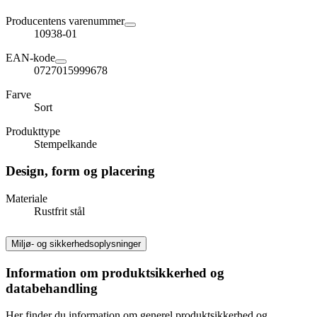
Producentens varenummer
10938-01
EAN-kode
0727015999678
Farve
Sort
Produkttype
Stempelkande
Design, form og placering
Materiale
Rustfrit stål
Miljø- og sikkerhedsoplysninger
Information om produktsikkerhed og
databehandling
Her finder du information om generel produktsikkerhed og