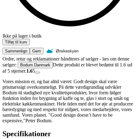
Ikke på lager i butik
Tilføj til kurv
Sammenlign
Gem
Ønskeskyen
Ordre, retur og reklamationer håndteres af sælger - læs om denne
sælger:
Dette produkt er blevet bedømt til 1.6 ud
Bodum Danmark
af 5 stjerner.
1.6
5
Vores mission er, og har altid været: Godt design skal være
prismæssigt overkommeligt. På dette værdigrundlag udvikler
Bodum til stadighed nye kvalitetsprodukter, hvor form følger
funktion inden for brygning af kaffe og te, glas i stort og småt og
elektriske køkkenmaskiner. Hele tiden med det for øje at producere
bæredygtigt og med respekt for miljøet, vores medarbejdere, vores
samfund. Vores planet. "Good design doesn’t have to be
expensive,"Peter Bodum.
Specifikationer