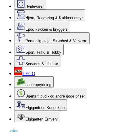
Hvidevarer
Hjem, Rengøring & Køkkenudstyr
Epoq køkken & bryggers
Personlig pleje, Skønhed & Velvære
Sport, Fritid & Hobby
Services & tilbehør
LEGO
Lageroprydning
Ugens tilbud - og andre gode priser
Elgigantens Kundeklub
Elgiganten Erhverv