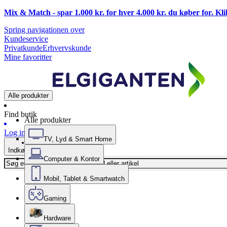
Mix & Match - spar 1.000 kr. for hver 4.000 kr. du køber for. Kl
Spring navigationen over
Kundeservice
Privatkunde
Erhvervskunde
Mine favoritter
Alle produkter
Find butik
Alle produkter
Log ind
TV, Lyd & Smart Home
Indkøbskurv
Computer & Kontor
Mobil, Tablet & Smartwatch
Gaming
Hardware