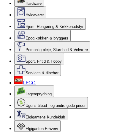
Hardware
Hvidevarer
Hjem, Rengøring & Køkkenudstyr
Epoq køkken & bryggers
Personlig pleje, Skønhed & Velvære
Sport, Fritid & Hobby
Services & tilbehør
LEGO
Lageroprydning
Ugens tilbud - og andre gode priser
Elgigantens Kundeklub
Elgiganten Erhverv