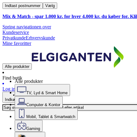
Indtast postnummer
Vælg
Mix & Match - spar 1.000 kr. for hver 4.000 kr. du køber for. Kl
Spring navigationen over
Kundeservice
Privatkunde
Erhvervskunde
Mine favoritter
Alle produkter
Find butik
Alle produkter
Log ind
TV, Lyd & Smart Home
Indkøbskurv
Computer & Kontor
Mobil, Tablet & Smartwatch
Gaming