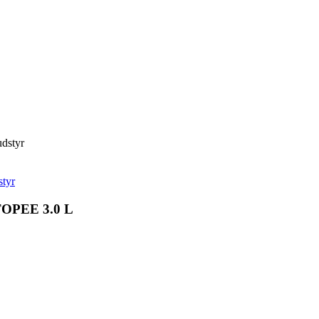
dstyr
tyr
 TOPEE 3.0 L