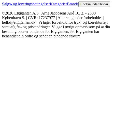
Salgs- og leveringsbetingelser
Kategorier
Brands
Cookie indstillinger
©2026 Elgiganten A/S | Arne Jacobsens Allé 16, 2. - 2300
København S. | CVR: 17237977 | Alle rettigheder forbeholdes |
hello@elgiganten.dk | Vi tager forbehold for tryk- og korrekturfejl
samt afgifts- og prisændringer. Vi gør i øvrigt opmærksom på at din
bestilling ikke er bindende for Elgiganten, før Elgiganten har
behandlet din ordre og sendt en bindende faktura.