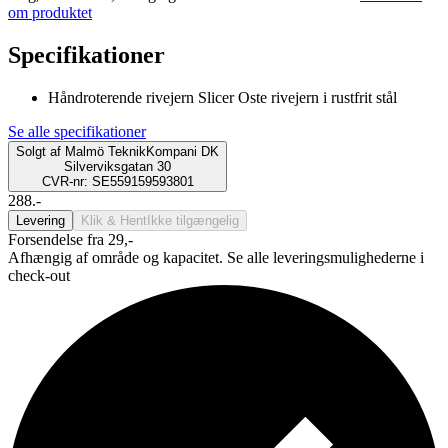
om produktet
Specifikationer
Håndroterende rivejern Slicer Oste rivejern i rustfrit stål
Se alle specifikationer
Solgt af
Malmö TeknikKompani DK
Silverviksgatan 30
CVR-nr: SE559159593801
288.-
Levering
Klik & Hent
Ikke tilgængelig
Forsendelse fra 29,-
Afhængig af område og kapacitet. Se alle leveringsmulighederne i
check-out