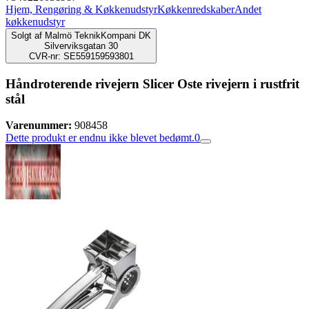
Hjem, Rengøring & Køkkenudstyr
Køkkenredskaber
Andet
køkkenudstyr
Solgt af
Malmö TeknikKompani DK
Silverviksgatan 30
CVR-nr: SE559159593801
Håndroterende rivejern Slicer Oste rivejern i rustfrit
stål
Varenummer:
908458
Dette produkt er endnu ikke blevet bedømt.
0