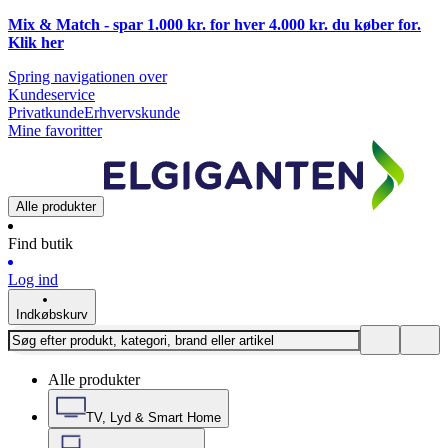
Mix & Match - spar 1.000 kr. for hver 4.000 kr. du køber for.
Klik
her
Spring navigationen over
Kundeservice
Privatkunde
Erhvervskunde
Mine favoritter
Alle produkter
Find butik
Log ind
Indkøbskurv
Alle produkter
TV, Lyd & Smart Home