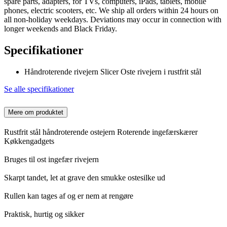
spare parts, adapters, for TVs, computers, iPads, tablets, mobile
phones, electric scooters, etc. We ship all orders within 24 hours on
all non-holiday weekdays. Deviations may occur in connection with
longer weekends and Black Friday.
Specifikationer
Håndroterende rivejern Slicer Oste rivejern i rustfrit stål
Se alle specifikationer
Mere om produktet
Rustfrit stål håndroterende ostejern Roterende ingefærskærer
Køkkengadgets
Bruges til ost ingefær rivejern
Skarpt tandet, let at grave den smukke ostesilke ud
Rullen kan tages af og er nem at rengøre
Praktisk, hurtig og sikker