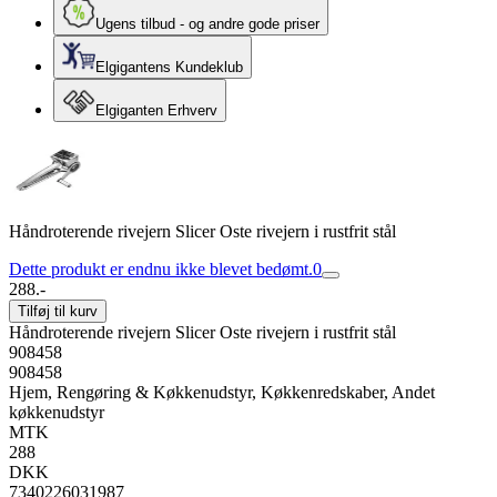
Ugens tilbud - og andre gode priser
Elgigantens Kundeklub
Elgiganten Erhverv
Håndroterende rivejern Slicer Oste rivejern i rustfrit stål
Dette produkt er endnu ikke blevet bedømt.
0
288.-
Tilføj til kurv
Håndroterende rivejern Slicer Oste rivejern i rustfrit stål
908458
908458
Hjem, Rengøring & Køkkenudstyr, Køkkenredskaber, Andet
køkkenudstyr
MTK
288
DKK
7340226031987