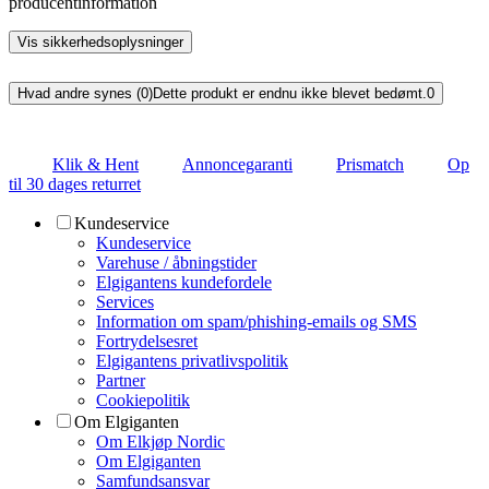
producentinformation
Vis sikkerhedsoplysninger
Hvad andre synes (0)
Dette produkt er endnu ikke blevet bedømt.
0
Klik & Hent
Annoncegaranti
Prismatch
Op
til 30 dages returret
Kundeservice
Kundeservice
Varehuse / åbningstider
Elgigantens kundefordele
Services
Information om spam/phishing-emails og SMS
Fortrydelsesret
Elgigantens privatlivspolitik
Partner
Cookiepolitik
Om Elgiganten
Om Elkjøp Nordic
Om Elgiganten
Samfundsansvar