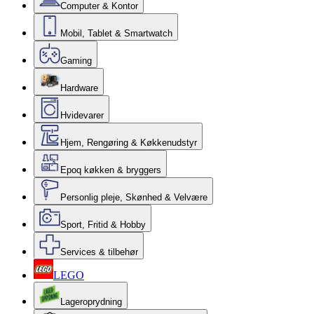
Computer & Kontor
Mobil, Tablet & Smartwatch
Gaming
Hardware
Hvidevarer
Hjem, Rengøring & Køkkenudstyr
Epoq køkken & bryggers
Personlig pleje, Skønhed & Velvære
Sport, Fritid & Hobby
Services & tilbehør
LEGO
Lageroprydning