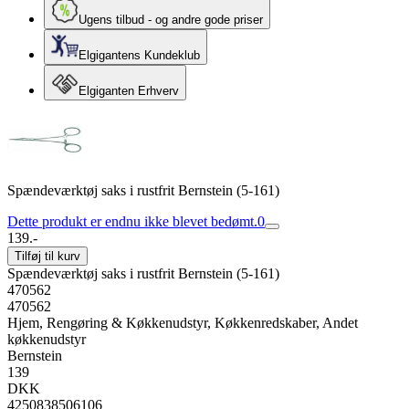
Ugens tilbud - og andre gode priser
Elgigantens Kundeklub
Elgiganten Erhverv
Spændeværktøj saks i rustfrit Bernstein (5-161)
Dette produkt er endnu ikke blevet bedømt.
0
139.-
Tilføj til kurv
Spændeværktøj saks i rustfrit Bernstein (5-161)
470562
470562
Hjem, Rengøring & Køkkenudstyr, Køkkenredskaber, Andet
køkkenudstyr
Bernstein
139
DKK
4250838506106