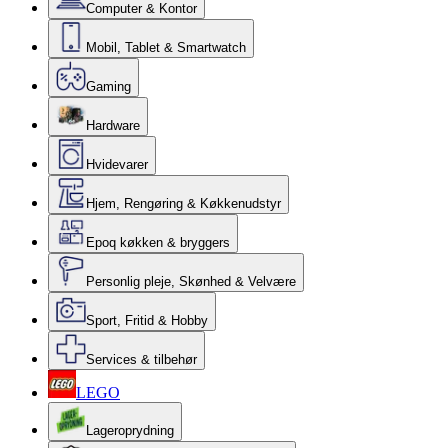
Computer & Kontor
Mobil, Tablet & Smartwatch
Gaming
Hardware
Hvidevarer
Hjem, Rengøring & Køkkenudstyr
Epoq køkken & bryggers
Personlig pleje, Skønhed & Velvære
Sport, Fritid & Hobby
Services & tilbehør
LEGO
Lageroprydning