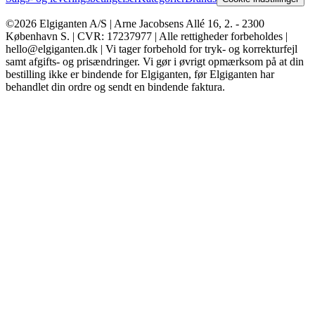
©2026 Elgiganten A/S | Arne Jacobsens Allé 16, 2. - 2300
København S. | CVR: 17237977 | Alle rettigheder forbeholdes |
hello@elgiganten.dk | Vi tager forbehold for tryk- og korrekturfejl
samt afgifts- og prisændringer. Vi gør i øvrigt opmærksom på at din
bestilling ikke er bindende for Elgiganten, før Elgiganten har
behandlet din ordre og sendt en bindende faktura.