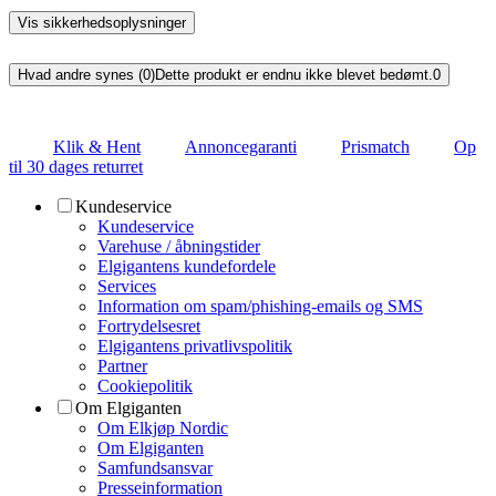
Vis sikkerhedsoplysninger
Hvad andre synes (0)
Dette produkt er endnu ikke blevet bedømt.
0
Klik & Hent
Annoncegaranti
Prismatch
Op
til 30 dages returret
Kundeservice
Kundeservice
Varehuse / åbningstider
Elgigantens kundefordele
Services
Information om spam/phishing-emails og SMS
Fortrydelsesret
Elgigantens privatlivspolitik
Partner
Cookiepolitik
Om Elgiganten
Om Elkjøp Nordic
Om Elgiganten
Samfundsansvar
Presseinformation