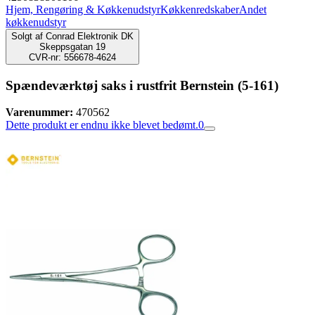
Hjem, Rengøring & Køkkenudstyr
Køkkenredskaber
Andet
køkkenudstyr
Solgt af
Conrad Elektronik DK
Skeppsgatan 19
CVR-nr: 556678-4624
Spændeværktøj saks i rustfrit Bernstein (5-161)
Varenummer:
470562
Dette produkt er endnu ikke blevet bedømt.
0