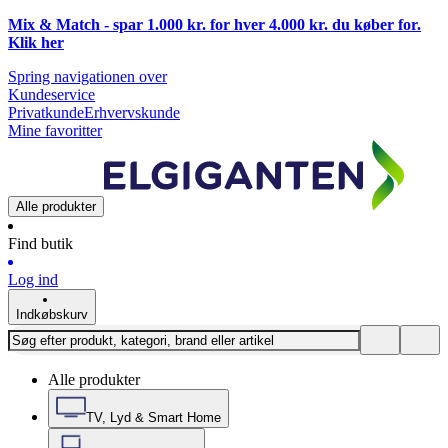
Mix & Match - spar 1.000 kr. for hver 4.000 kr. du køber for.
Klik
her
Spring navigationen over
Kundeservice
Privatkunde
Erhvervskunde
Mine favoritter
Alle produkter
Find butik
Log ind
Indkøbskurv
Alle produkter
TV, Lyd & Smart Home