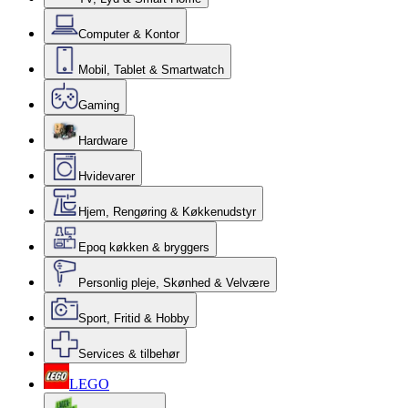
Computer & Kontor
Mobil, Tablet & Smartwatch
Gaming
Hardware
Hvidevarer
Hjem, Rengøring & Køkkenudstyr
Epoq køkken & bryggers
Personlig pleje, Skønhed & Velvære
Sport, Fritid & Hobby
Services & tilbehør
LEGO