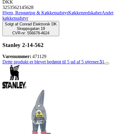
DKK
3253562145628
Hjem, Rengøring & Køkkenudstyr
Køkkenredskaber
Andet
køkkenudstyr
Solgt af
Conrad Elektronik DK
Skeppsgatan 19
CVR-nr: 556678-4624
Stanley 2-14-562
Varenummer:
471129
Dette produkt er blevet bedømt til 5 ud af 5 stjerner.
5
1