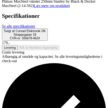
Plåtsax MaxSteel vänster 250mm Stanley by Black & Decker
MaxSteel (2-14-562)
Læs mere om produktet
Specifikationer
Se alle specifikationer
Solgt af
Conrad Elektronik DK
Skeppsgatan 19
CVR-nr: 556678-4624
179.-
Levering
Klik & Hent
Ikke tilgængelig
Gratis levering
Afhængig af område og kapacitet. Se alle leveringsmulighederne i
check-out