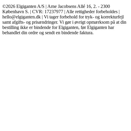
©2026 Elgiganten A/S | Arne Jacobsens Allé 16, 2. - 2300
København S. | CVR: 17237977 | Alle rettigheder forbeholdes |
hello@elgiganten.dk | Vi tager forbehold for tryk- og korrekturfejl
samt afgifts- og prisændringer. Vi gør i øvrigt opmærksom på at din
bestilling ikke er bindende for Elgiganten, før Elgiganten har
behandlet din ordre og sendt en bindende faktura.