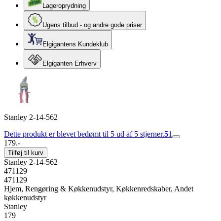
Lageroprydning
Ugens tilbud - og andre gode priser
Elgigantens Kundeklub
Elgiganten Erhverv
Stanley 2-14-562
Dette produkt er blevet bedømt til 5 ud af 5 stjerner.
5
1
179.-
Tilføj til kurv
Stanley 2-14-562
471129
471129
Hjem, Rengøring & Køkkenudstyr, Køkkenredskaber, Andet
køkkenudstyr
Stanley
179