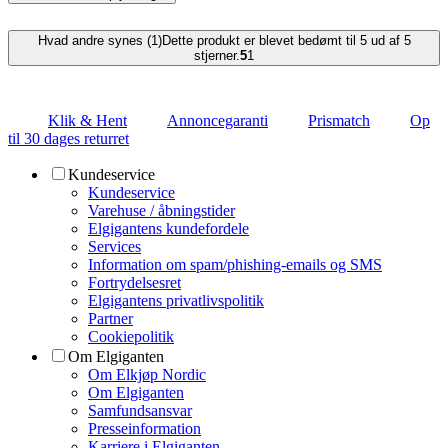
Hvad andre synes (1)
Dette produkt er blevet bedømt til 5 ud af 5
stjerner.
5
1
Klik & Hent
Annoncegaranti
Prismatch
Op
til 30 dages returret
Kundeservice
Kundeservice
Varehuse / åbningstider
Elgigantens kundefordele
Services
Information om spam/phishing-emails og SMS
Fortrydelsesret
Elgigantens privatlivspolitik
Partner
Cookiepolitik
Om Elgiganten
Om Elkjøp Nordic
Om Elgiganten
Samfundsansvar
Presseinformation
Karriere i Elgiganten