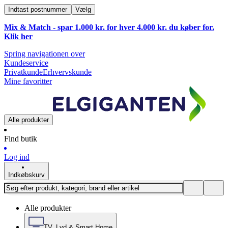
Indtast postnummer
Vælg
Mix & Match - spar 1.000 kr. for hver 4.000 kr. du køber for.
Klik
her
Spring navigationen over
Kundeservice
Privatkunde
Erhvervskunde
Mine favoritter
Alle produkter
Find butik
Log ind
Indkøbskurv
Alle produkter
TV, Lyd & Smart Home