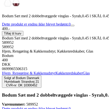
Bodum Sæt med 2 dobbeltvæggede vinglas - Syrah,0.45 l SKÅL 0.4
Dette produkt er endnu ikke blevet bedømt.
0
400.-
Tilføj til kurv
Bodum Sæt med 2 dobbeltvæggede vinglas - Syrah,0.45 l SKÅL 0.4
589952
589952
Hjem, Rengøring & Køkkenudstyr, Køkkenredskaber, Glas
Bodum
400
DKK
0699965506315
Hjem, Rengøring & Køkkenudstyr
Køkkenredskaber
Glas
Solgt af
Bodum Danmark
Humlebaek Strandvej 21
CVR-nr: DK 10300452
Bodum Sæt med 2 dobbeltvæggede vinglas - Syrah,0
Varenummer:
589952
Dette produkt er endnu ikke blevet bedømt.
0