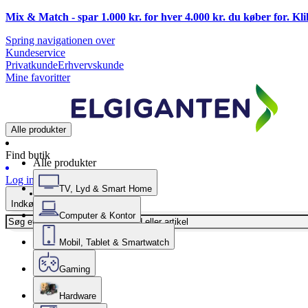
Mix & Match - spar 1.000 kr. for hver 4.000 kr. du køber for. Kl
Spring navigationen over
Kundeservice
Privatkunde
Erhvervskunde
Mine favoritter
Alle produkter
Find butik
Alle produkter
Log ind
TV, Lyd & Smart Home
Indkøbskurv
Computer & Kontor
Mobil, Tablet & Smartwatch
Gaming
Hardware