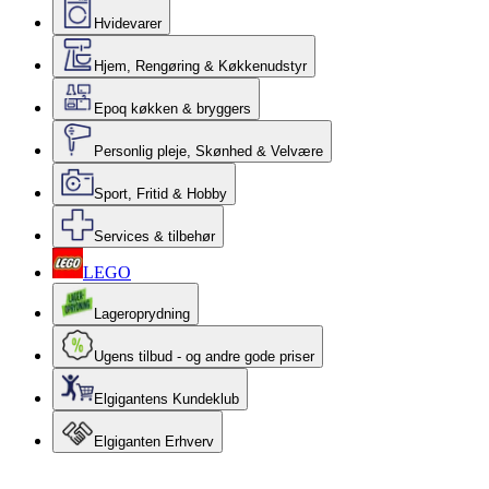
Hvidevarer
Hjem, Rengøring & Køkkenudstyr
Epoq køkken & bryggers
Personlig pleje, Skønhed & Velvære
Sport, Fritid & Hobby
Services & tilbehør
LEGO
Lageroprydning
Ugens tilbud - og andre gode priser
Elgigantens Kundeklub
Elgiganten Erhverv