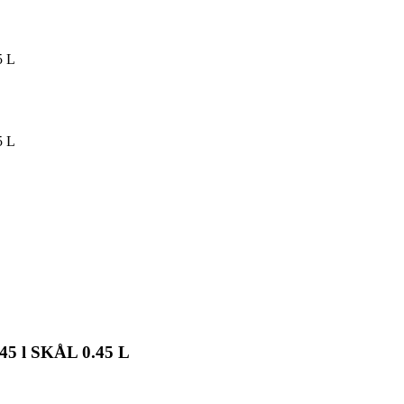
5 L
5 L
.45 l SKÅL 0.45 L