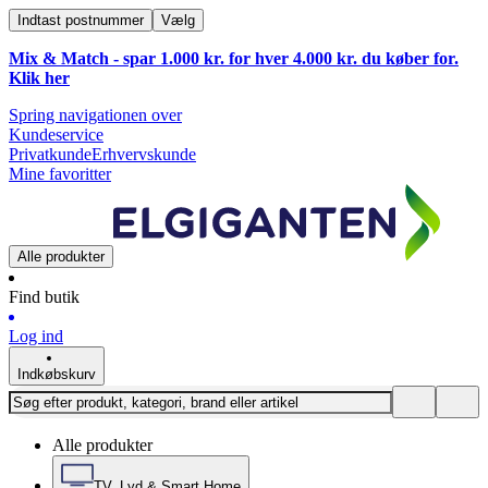
Indtast postnummer
Vælg
Mix & Match - spar 1.000 kr. for hver 4.000 kr. du køber for.
Klik
her
Spring navigationen over
Kundeservice
Privatkunde
Erhvervskunde
Mine favoritter
Alle produkter
Find butik
Log ind
Indkøbskurv
Alle produkter
TV, Lyd & Smart Home