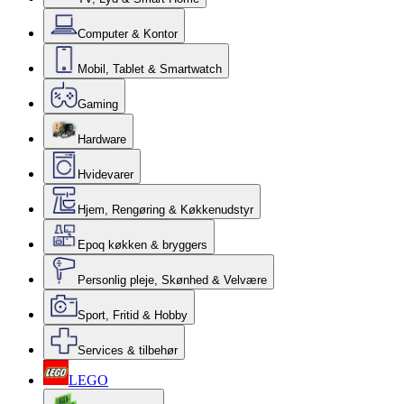
Computer & Kontor
Mobil, Tablet & Smartwatch
Gaming
Hardware
Hvidevarer
Hjem, Rengøring & Køkkenudstyr
Epoq køkken & bryggers
Personlig pleje, Skønhed & Velvære
Sport, Fritid & Hobby
Services & tilbehør
LEGO