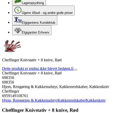
Lageroprydning
Ugens tilbud - og andre gode priser
Elgigantens Kundeklub
Elgiganten Erhverv
Cheffinger Knivstativ + 8 knive, Rød
Dette produkt er endnu ikke blevet bedømt.
0
Cheffinger Knivstativ + 8 knive, Rød
698356
698356
Hjem, Rengøring & Køkkenudstyr, Køkkenredskaber, Køkkenkniv
Cheffinger
6959149108761
Hjem, Rengøring & Køkkenudstyr
Køkkenredskaber
Køkkenkniv
Cheffinger Knivstativ + 8 knive, Rød