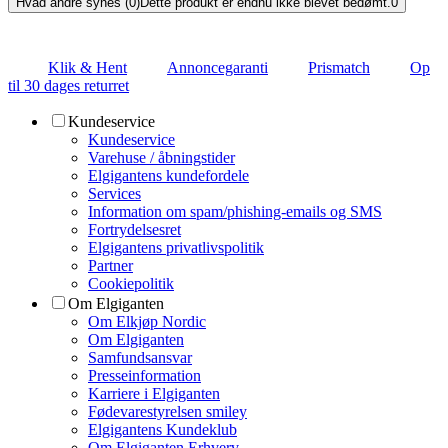
Hvad andre synes (0)
Dette produkt er endnu ikke blevet bedømt.
0
Klik & Hent
Annoncegaranti
Prismatch
Op
til 30 dages returret
Kundeservice
Kundeservice
Varehuse / åbningstider
Elgigantens kundefordele
Services
Information om spam/phishing-emails og SMS
Fortrydelsesret
Elgigantens privatlivspolitik
Partner
Cookiepolitik
Om Elgiganten
Om Elkjøp Nordic
Om Elgiganten
Samfundsansvar
Presseinformation
Karriere i Elgiganten
Fødevarestyrelsen smiley
Elgigantens Kundeklub
Om Elgiganten Erhverv