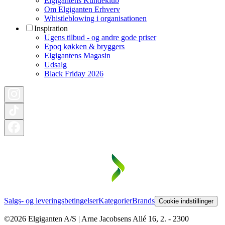
Elgigantens Kundeklub
Om Elgiganten Erhverv
Whistleblowing i organisationen
Inspiration
Ugens tilbud - og andre gode priser
Epoq køkken & bryggers
Elgigantens Magasin
Udsalg
Black Friday 2026
Salgs- og leveringsbetingelser
Kategorier
Brands
Cookie indstillinger
©2026 Elgiganten A/S | Arne Jacobsens Allé 16, 2. - 2300