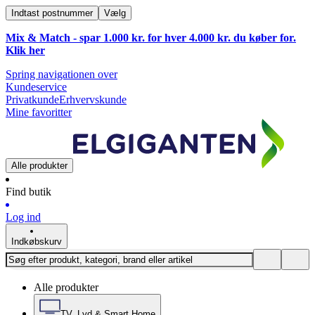
Indtast postnummer
Vælg
Mix & Match - spar 1.000 kr. for hver 4.000 kr. du køber for.
Klik
her
Spring navigationen over
Kundeservice
Privatkunde
Erhvervskunde
Mine favoritter
Alle produkter
Find butik
Log ind
Indkøbskurv
Alle produkter
TV, Lyd & Smart Home