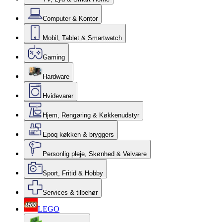
Computer & Kontor
Mobil, Tablet & Smartwatch
Gaming
Hardware
Hvidevarer
Hjem, Rengøring & Køkkenudstyr
Epoq køkken & bryggers
Personlig pleje, Skønhed & Velvære
Sport, Fritid & Hobby
Services & tilbehør
LEGO