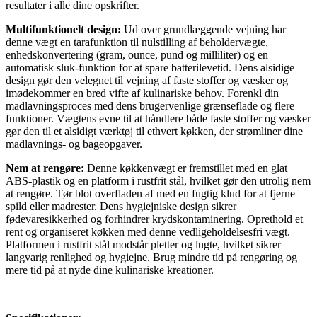
resultater i alle dine opskrifter.
Multifunktionelt design:
Ud over grundlæggende vejning har
denne vægt en tarafunktion til nulstilling af beholdervægte,
enhedskonvertering (gram, ounce, pund og milliliter) og en
automatisk sluk-funktion for at spare batterilevetid. Dens alsidige
design gør den velegnet til vejning af faste stoffer og væsker og
imødekommer en bred vifte af kulinariske behov. Forenkl din
madlavningsproces med dens brugervenlige grænseflade og flere
funktioner. Vægtens evne til at håndtere både faste stoffer og væsker
gør den til et alsidigt værktøj til ethvert køkken, der strømliner dine
madlavnings- og bageopgaver.
Nem at rengøre:
Denne køkkenvægt er fremstillet med en glat
ABS-plastik og en platform i rustfrit stål, hvilket gør den utrolig nem
at rengøre. Tør blot overfladen af med en fugtig klud for at fjerne
spild eller madrester. Dens hygiejniske design sikrer
fødevaresikkerhed og forhindrer krydskontaminering. Oprethold et
rent og organiseret køkken med denne vedligeholdelsesfri vægt.
Platformen i rustfrit stål modstår pletter og lugte, hvilket sikrer
langvarig renlighed og hygiejne. Brug mindre tid på rengøring og
mere tid på at nyde dine kulinariske kreationer.