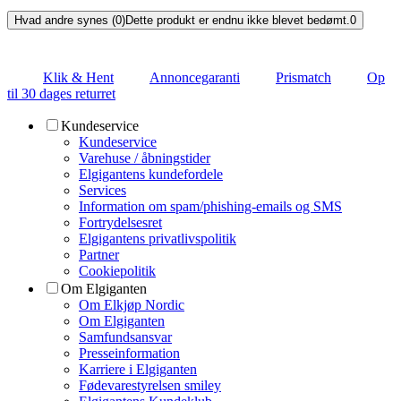
Hvad andre synes (0)
Dette produkt er endnu ikke blevet bedømt.
0
Klik & Hent
Annoncegaranti
Prismatch
Op
til 30 dages returret
Kundeservice
Kundeservice
Varehuse / åbningstider
Elgigantens kundefordele
Services
Information om spam/phishing-emails og SMS
Fortrydelsesret
Elgigantens privatlivspolitik
Partner
Cookiepolitik
Om Elgiganten
Om Elkjøp Nordic
Om Elgiganten
Samfundsansvar
Presseinformation
Karriere i Elgiganten
Fødevarestyrelsen smiley