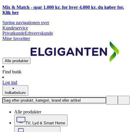
Mix & Match - spar 1.000 kr. for hver 4.000 kr. du køber for.
Klik
her
Spring navigationen over
Kundeservice
Privatkunde
Erhvervskunde
Mine favoritter
Alle produkter
Find butik
Log ind
Indkøbskurv
Alle produkter
TV, Lyd & Smart Home