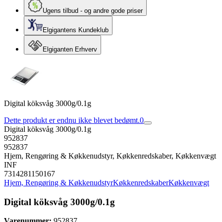
Ugens tilbud - og andre gode priser
Elgigantens Kundeklub
Elgiganten Erhverv
Digital köksvåg 3000g/0.1g
Dette produkt er endnu ikke blevet bedømt.
0
Digital köksvåg 3000g/0.1g
952837
952837
Hjem, Rengøring & Køkkenudstyr, Køkkenredskaber, Køkkenvægt
INF
7314281150167
Hjem, Rengøring & Køkkenudstyr
Køkkenredskaber
Køkkenvægt
Digital köksvåg 3000g/0.1g
Varenummer:
952837