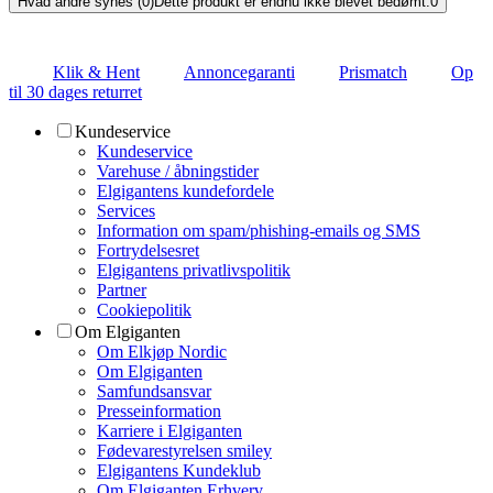
Hvad andre synes (0)
Dette produkt er endnu ikke blevet bedømt.
0
Klik & Hent
Annoncegaranti
Prismatch
Op
til 30 dages returret
Kundeservice
Kundeservice
Varehuse / åbningstider
Elgigantens kundefordele
Services
Information om spam/phishing-emails og SMS
Fortrydelsesret
Elgigantens privatlivspolitik
Partner
Cookiepolitik
Om Elgiganten
Om Elkjøp Nordic
Om Elgiganten
Samfundsansvar
Presseinformation
Karriere i Elgiganten
Fødevarestyrelsen smiley
Elgigantens Kundeklub
Om Elgiganten Erhverv