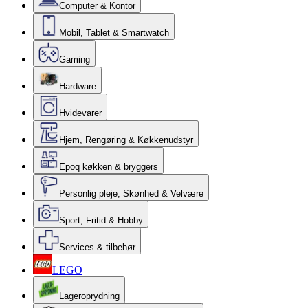
Computer & Kontor
Mobil, Tablet & Smartwatch
Gaming
Hardware
Hvidevarer
Hjem, Rengøring & Køkkenudstyr
Epoq køkken & bryggers
Personlig pleje, Skønhed & Velvære
Sport, Fritid & Hobby
Services & tilbehør
LEGO
Lageroprydning