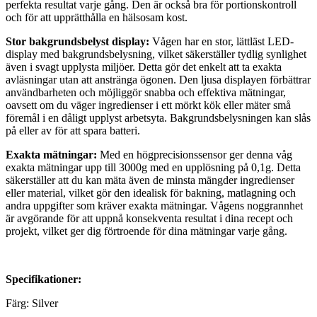
perfekta resultat varje gång. Den är också bra för portionskontroll
och för att upprätthålla en hälsosam kost.
Stor bakgrundsbelyst display:
Vågen har en stor, lättläst LED-
display med bakgrundsbelysning, vilket säkerställer tydlig synlighet
även i svagt upplysta miljöer. Detta gör det enkelt att ta exakta
avläsningar utan att anstränga ögonen. Den ljusa displayen förbättrar
användbarheten och möjliggör snabba och effektiva mätningar,
oavsett om du väger ingredienser i ett mörkt kök eller mäter små
föremål i en dåligt upplyst arbetsyta. Bakgrundsbelysningen kan slås
på eller av för att spara batteri.
Exakta mätningar:
Med en högprecisionssensor ger denna våg
exakta mätningar upp till 3000g med en upplösning på 0,1g. Detta
säkerställer att du kan mäta även de minsta mängder ingredienser
eller material, vilket gör den idealisk för bakning, matlagning och
andra uppgifter som kräver exakta mätningar. Vågens noggrannhet
är avgörande för att uppnå konsekventa resultat i dina recept och
projekt, vilket ger dig förtroende för dina mätningar varje gång.
Specifikationer:
Färg: Silver