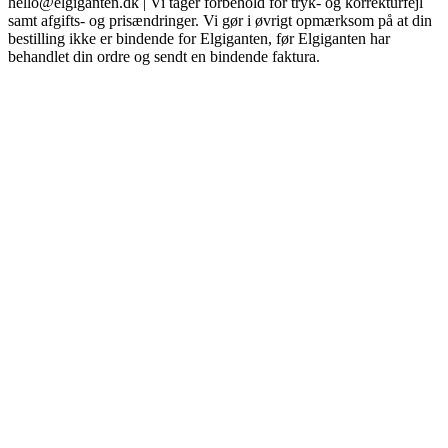
hello@elgiganten.dk | Vi tager forbehold for tryk- og korrekturfejl
samt afgifts- og prisændringer. Vi gør i øvrigt opmærksom på at din
bestilling ikke er bindende for Elgiganten, før Elgiganten har
behandlet din ordre og sendt en bindende faktura.