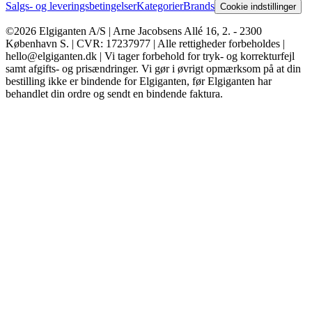
Salgs- og leveringsbetingelser
Kategorier
Brands
Cookie indstillinger
©2026 Elgiganten A/S | Arne Jacobsens Allé 16, 2. - 2300
København S. | CVR: 17237977 | Alle rettigheder forbeholdes |
hello@elgiganten.dk | Vi tager forbehold for tryk- og korrekturfejl
samt afgifts- og prisændringer. Vi gør i øvrigt opmærksom på at din
bestilling ikke er bindende for Elgiganten, før Elgiganten har
behandlet din ordre og sendt en bindende faktura.