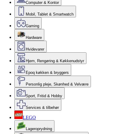
Computer & Kontor
Mobil, Tablet & Smartwatch
Gaming
Hardware
Hvidevarer
Hjem, Rengøring & Køkkenudstyr
Epoq køkken & bryggers
Personlig pleje, Skønhed & Velvære
Sport, Fritid & Hobby
Services & tilbehør
LEGO
Lageroprydning