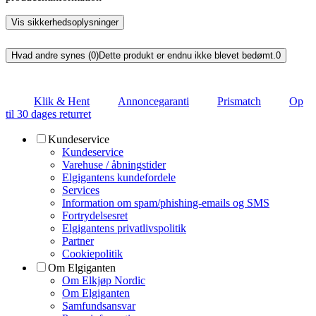
Vis sikkerhedsoplysninger
Hvad andre synes (0)
Dette produkt er endnu ikke blevet bedømt.
0
Klik & Hent
Annoncegaranti
Prismatch
Op
til 30 dages returret
Kundeservice
Kundeservice
Varehuse / åbningstider
Elgigantens kundefordele
Services
Information om spam/phishing-emails og SMS
Fortrydelsesret
Elgigantens privatlivspolitik
Partner
Cookiepolitik
Om Elgiganten
Om Elkjøp Nordic
Om Elgiganten
Samfundsansvar