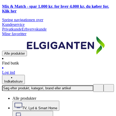
Mix & Match - spar 1.000 kr. for hver 4.000 kr. du køber for.
Klik
her
Spring navigationen over
Kundeservice
Privatkunde
Erhvervskunde
Mine favoritter
Alle produkter
Find butik
Log ind
Indkøbskurv
Alle produkter
TV, Lyd & Smart Home