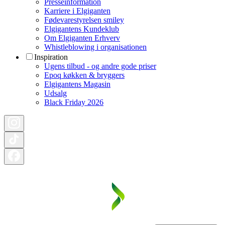
Presseinformation
Karriere i Elgiganten
Fødevarestyrelsen smiley
Elgigantens Kundeklub
Om Elgiganten Erhverv
Whistleblowing i organisationen
Inspiration
Ugens tilbud - og andre gode priser
Epoq køkken & bryggers
Elgigantens Magasin
Udsalg
Black Friday 2026