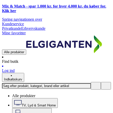
Mix & Match - spar 1.000 kr. for hver 4.000 kr. du køber for.
Klik
her
Spring navigationen over
Kundeservice
Privatkunde
Erhvervskunde
Mine favoritter
Alle produkter
Find butik
Log ind
Indkøbskurv
Alle produkter
TV, Lyd & Smart Home