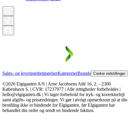
Salgs- og leveringsbetingelser
Kategorier
Brands
Cookie indstillinger
©2026 Elgiganten A/S | Arne Jacobsens Allé 16, 2. - 2300
København S. | CVR: 17237977 | Alle rettigheder forbeholdes |
hello@elgiganten.dk | Vi tager forbehold for tryk- og korrekturfejl
samt afgifts- og prisændringer. Vi gør i øvrigt opmærksom på at din
bestilling ikke er bindende for Elgiganten, før Elgiganten har
behandlet din ordre og sendt en bindende faktura.