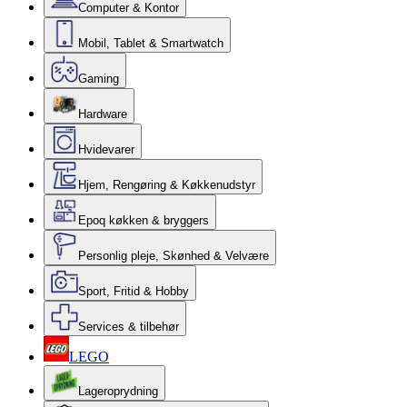
Computer & Kontor
Mobil, Tablet & Smartwatch
Gaming
Hardware
Hvidevarer
Hjem, Rengøring & Køkkenudstyr
Epoq køkken & bryggers
Personlig pleje, Skønhed & Velvære
Sport, Fritid & Hobby
Services & tilbehør
LEGO
Lageroprydning