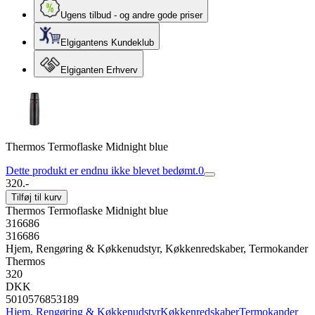
Ugens tilbud - og andre gode priser
Elgigantens Kundeklub
Elgiganten Erhverv
Thermos Termoflaske Midnight blue
Dette produkt er endnu ikke blevet bedømt.
0
320.-
Tilføj til kurv
Thermos Termoflaske Midnight blue
316686
316686
Hjem, Rengøring & Køkkenudstyr, Køkkenredskaber, Termokander
Thermos
320
DKK
5010576853189
Hjem, Rengøring & Køkkenudstyr
Køkkenredskaber
Termokander