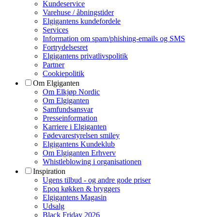
Kundeservice
Varehuse / åbningstider
Elgigantens kundefordele
Services
Information om spam/phishing-emails og SMS
Fortrydelsesret
Elgigantens privatlivspolitik
Partner
Cookiepolitik
Om Elgiganten
Om Elkjøp Nordic
Om Elgiganten
Samfundsansvar
Presseinformation
Karriere i Elgiganten
Fødevarestyrelsen smiley
Elgigantens Kundeklub
Om Elgiganten Erhverv
Whistleblowing i organisationen
Inspiration
Ugens tilbud - og andre gode priser
Epoq køkken & bryggers
Elgigantens Magasin
Udsalg
Black Friday 2026