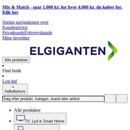
Mix & Match - spar 1.000 kr. for hver 4.000 kr. du køber for.
Klik
her
Spring navigationen over
Kundeservice
Privatkunde
Erhvervskunde
Mine favoritter
Alle produkter
Find butik
Log ind
Indkøbskurv
Alle produkter
TV, Lyd & Smart Home