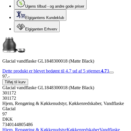
Ugens tilbud - og andre gode priser
Elgigantens Kundeklub
Elgiganten Erhverv
Glacial vandflaske GL1848300018 (Matte Black)
Dette produkt er blevet bedømt til 4.7 ud af 5 stjerner.
4.7
3
97.-
Tilføj til kurv
Glacial vandflaske GL1848300018 (Matte Black)
301172
301172
Hjem, Rengøring & Køkkenudstyr, Køkkenredskaber, Vandflaske
Glacial
97
DKK
7340144805486
Hjem, Rengøring & Køkkenudstyr
Køkkenredskaber
Vandflaske