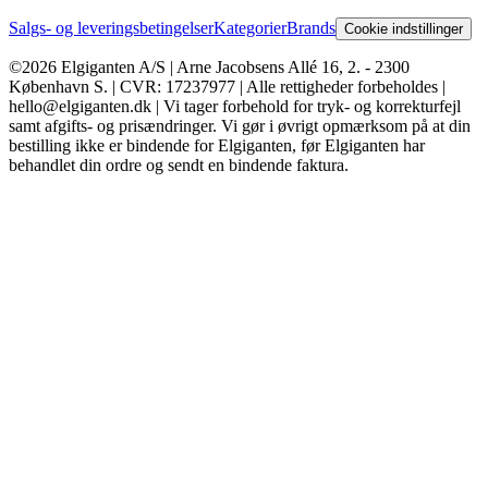
Salgs- og leveringsbetingelser
Kategorier
Brands
Cookie indstillinger
©2026 Elgiganten A/S | Arne Jacobsens Allé 16, 2. - 2300
København S. | CVR: 17237977 | Alle rettigheder forbeholdes |
hello@elgiganten.dk | Vi tager forbehold for tryk- og korrekturfejl
samt afgifts- og prisændringer. Vi gør i øvrigt opmærksom på at din
bestilling ikke er bindende for Elgiganten, før Elgiganten har
behandlet din ordre og sendt en bindende faktura.