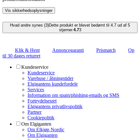
Vis sikkerhedsoplysninger
Hvad andre synes (3)
Dette produkt er blevet bedømt til 4.7 ud af 5
stjerner.
4.7
3
Klik & Hent
Annoncegaranti
Prismatch
Op
til 30 dages returret
Kundeservice
Kundeservice
Varehuse / åbningstider
Elgigantens kundefordele
Services
Information om spam/phishing-emails og SMS
Fortrydelsesret
Elgigantens privatlivspolitik
Partner
Cookiepolitik
Om Elgiganten
Om Elkjøp Nordic
Om Elgiganten