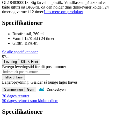
GL1848300018. Sig farvel til plastik. Vandflasken på 280 ml er
både giftfri og BPA-fri, og den holder dine drikkevarer kolde i 24
timer og varme i 12 timer.
Læs mere om produktet
Specifikationer
Rustfrit stål, 260 ml
Varm i 12/Kold i 24 timer
Giftfri, BPA-fri
Se alle specifikationer
97.-
Levering
Klik & Hent
Beregn leveringstid for dit postnummer
Tilføj til kurv
Lageroprydning. Gælder så længe lager haves
Sammenlign
Gem
Ønskeskyen
30 dages returret
50 dages returret som klubmedlem
Specifikationer