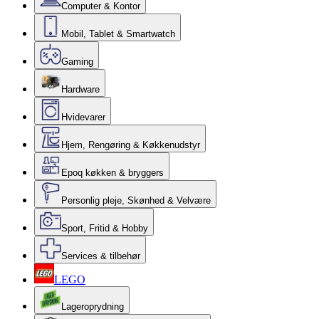
Computer & Kontor
Mobil, Tablet & Smartwatch
Gaming
Hardware
Hvidevarer
Hjem, Rengøring & Køkkenudstyr
Epoq køkken & bryggers
Personlig pleje, Skønhed & Velvære
Sport, Fritid & Hobby
Services & tilbehør
LEGO
Lageroprydning