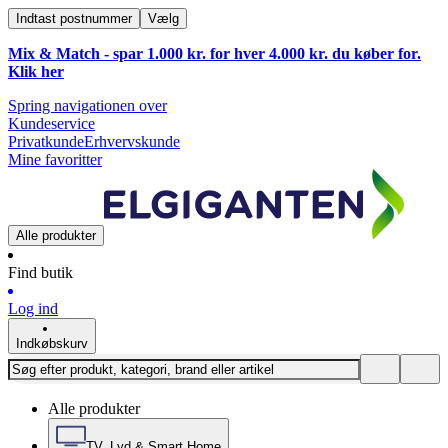
Indtast postnummer
Vælg
Mix & Match - spar 1.000 kr. for hver 4.000 kr. du køber for.
Klik
her
Spring navigationen over
Kundeservice
Privatkunde
Erhvervskunde
Mine favoritter
Alle produkter
Find butik
Log ind
Indkøbskurv
Alle produkter
TV, Lyd & Smart Home