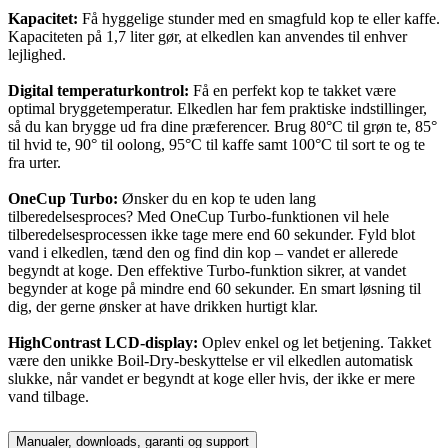
Kapacitet:
Få hyggelige stunder med en smagfuld kop te eller kaffe.
Kapaciteten på 1,7 liter gør, at elkedlen kan anvendes til enhver
lejlighed.
Digital temperaturkontrol:
Få en perfekt kop te takket være
optimal bryggetemperatur. Elkedlen har fem praktiske indstillinger,
så du kan brygge ud fra dine præferencer. Brug 80°C til grøn te, 85°
til hvid te, 90° til oolong, 95°C til kaffe samt 100°C til sort te og te
fra urter.
OneCup Turbo:
Ønsker du en kop te uden lang
tilberedelsesproces? Med OneCup Turbo-funktionen vil hele
tilberedelsesprocessen ikke tage mere end 60 sekunder. Fyld blot
vand i elkedlen, tænd den og find din kop – vandet er allerede
begyndt at koge. Den effektive Turbo-funktion sikrer, at vandet
begynder at koge på mindre end 60 sekunder. En smart løsning til
dig, der gerne ønsker at have drikken hurtigt klar.
HighContrast LCD-display:
Oplev enkel og let betjening. Takket
være den unikke Boil-Dry-beskyttelse er vil elkedlen automatisk
slukke, når vandet er begyndt at koge eller hvis, der ikke er mere
vand tilbage.
Manualer, downloads, garanti og support