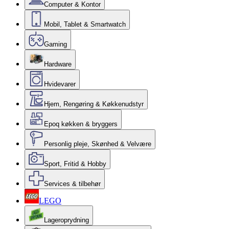
Computer & Kontor
Mobil, Tablet & Smartwatch
Gaming
Hardware
Hvidevarer
Hjem, Rengøring & Køkkenudstyr
Epoq køkken & bryggers
Personlig pleje, Skønhed & Velvære
Sport, Fritid & Hobby
Services & tilbehør
LEGO
Lageroprydning