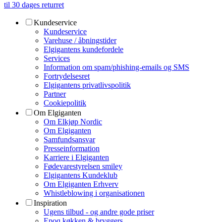
til 30 dages returret
Kundeservice
Kundeservice
Varehuse / åbningstider
Elgigantens kundefordele
Services
Information om spam/phishing-emails og SMS
Fortrydelsesret
Elgigantens privatlivspolitik
Partner
Cookiepolitik
Om Elgiganten
Om Elkjøp Nordic
Om Elgiganten
Samfundsansvar
Presseinformation
Karriere i Elgiganten
Fødevarestyrelsen smiley
Elgigantens Kundeklub
Om Elgiganten Erhverv
Whistleblowing i organisationen
Inspiration
Ugens tilbud - og andre gode priser
Epoq køkken & bryggers