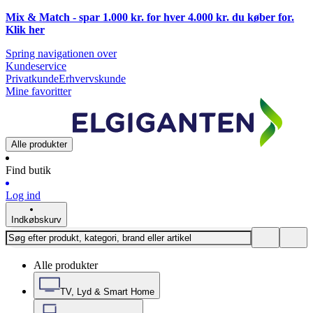
Mix & Match - spar 1.000 kr. for hver 4.000 kr. du køber for.
Klik
her
Spring navigationen over
Kundeservice
Privatkunde
Erhvervskunde
Mine favoritter
Alle produkter
Find butik
Log ind
Indkøbskurv
Alle produkter
TV, Lyd & Smart Home