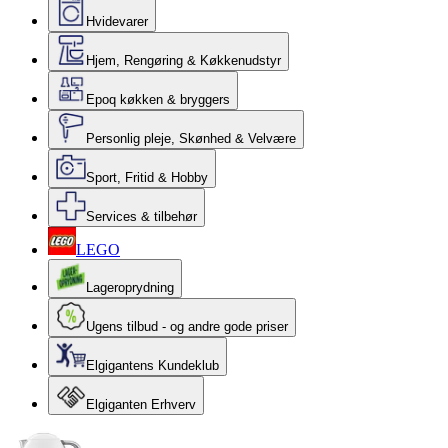
Hvidevarer
Hjem, Rengøring & Køkkenudstyr
Epoq køkken & bryggers
Personlig pleje, Skønhed & Velvære
Sport, Fritid & Hobby
Services & tilbehør
LEGO
Lageroprydning
Ugens tilbud - og andre gode priser
Elgigantens Kundeklub
Elgiganten Erhverv