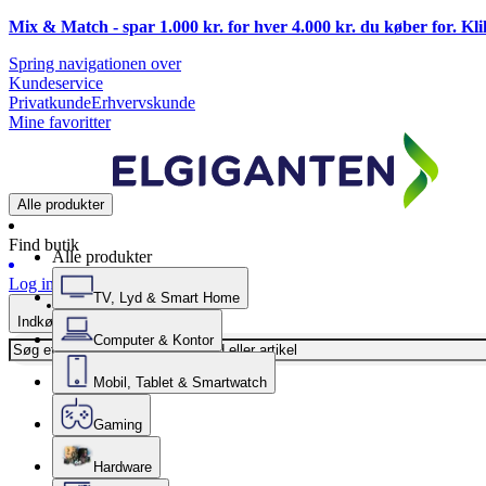
Mix & Match - spar 1.000 kr. for hver 4.000 kr. du køber for. Kl
Spring navigationen over
Kundeservice
Privatkunde
Erhvervskunde
Mine favoritter
Alle produkter
Find butik
Alle produkter
Log ind
TV, Lyd & Smart Home
Indkøbskurv
Computer & Kontor
Mobil, Tablet & Smartwatch
Gaming
Hardware