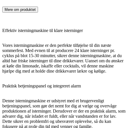
Mere om produktet
Effektiv isterningmaskine til klare isterninger
Vores isterningmaskine er den perfekte tilføjelse til din næste
sommerfest. Med evnen til at producere 24 klare isterninger pr.
cyklus på blot 15-30 minutter, sikrer denne isterningmaskine, at du
altid har friske isterninger til dine drikkevarer. Uanset om du ønsker
at køle din limonade, iskaffe eller cocktails, vil denne maskine
hjælpe dig med at holde dine drikkevarer lækre og kølige.
Praktisk betjeningspanel og integreret alarm
Denne isterningmaskine er udstyret med et brugervenligt
betjeningspanel, som gør det nemt for dig at vælge og overvåge
produktionen af isterninger. Derudover er der en praktisk alarm, som
advarer dig, når isfadet er fuldt, eller når vandstanden er for lav.
Dette sikrer en problemfri og ubesværet oplevelse, så du kan
fokusere på at nyde din tid med venner og familie.