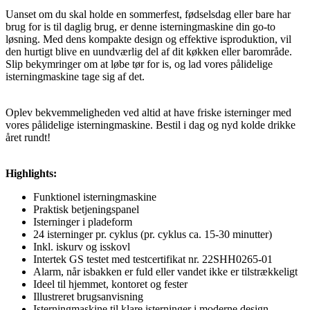
Uanset om du skal holde en sommerfest, fødselsdag eller bare har
brug for is til daglig brug, er denne isterningmaskine din go-to
løsning. Med dens kompakte design og effektive isproduktion, vil
den hurtigt blive en uundværlig del af dit køkken eller barområde.
Slip bekymringer om at løbe tør for is, og lad vores pålidelige
isterningmaskine tage sig af det.
Oplev bekvemmeligheden ved altid at have friske isterninger med
vores pålidelige isterningmaskine. Bestil i dag og nyd kolde drikke
året rundt!
Highlights:
Funktionel isterningmaskine
Praktisk betjeningspanel
Isterninger i pladeform
24 isterninger pr. cyklus (pr. cyklus ca. 15-30 minutter)
Inkl. iskurv og isskovl
Intertek GS testet med testcertifikat nr. 22SHH0265-01
Alarm, når isbakken er fuld eller vandet ikke er tilstrækkeligt
Ideel til hjemmet, kontoret og fester
Illustreret brugsanvisning
Isterningmaskine til klare isterninger i moderne design