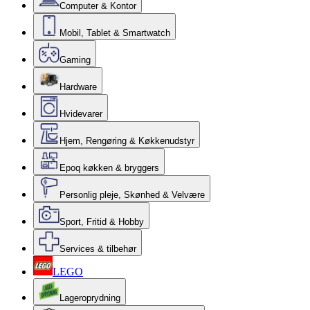
Computer & Kontor
Mobil, Tablet & Smartwatch
Gaming
Hardware
Hvidevarer
Hjem, Rengøring & Køkkenudstyr
Epoq køkken & bryggers
Personlig pleje, Skønhed & Velvære
Sport, Fritid & Hobby
Services & tilbehør
LEGO
Lageroprydning