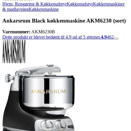
Hjem, Rengøring & Køkkenudstyr
Køkkenudstyr
Køkkenmaskiner
& madlavning
Køkkenmaskine
Ankarsrum Black køkkenmaskine AKM6230 (sort)
Varenummer:
AKM6230B
Dette produkt er blevet bedømt til 4.9 ud af 5 stjerner.
4.9
462