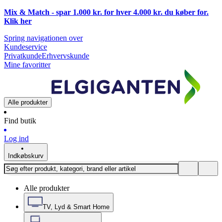
Mix & Match - spar 1.000 kr. for hver 4.000 kr. du køber for.
Klik
her
Spring navigationen over
Kundeservice
Privatkunde
Erhvervskunde
Mine favoritter
Alle produkter
Find butik
Log ind
Indkøbskurv
Alle produkter
TV, Lyd & Smart Home