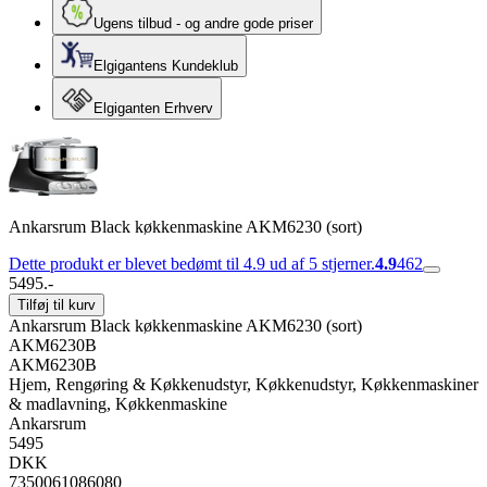
Ugens tilbud - og andre gode priser
Elgigantens Kundeklub
Elgiganten Erhverv
Ankarsrum Black køkkenmaskine AKM6230 (sort)
Dette produkt er blevet bedømt til 4.9 ud af 5 stjerner.
4.9
462
5495.-
Tilføj til kurv
Ankarsrum Black køkkenmaskine AKM6230 (sort)
AKM6230B
AKM6230B
Hjem, Rengøring & Køkkenudstyr, Køkkenudstyr, Køkkenmaskiner
& madlavning, Køkkenmaskine
Ankarsrum
5495
DKK
7350061086080