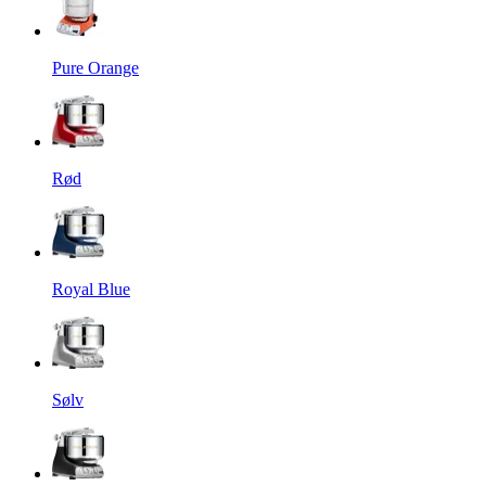
Pure Orange
Rød
Royal Blue
Sølv