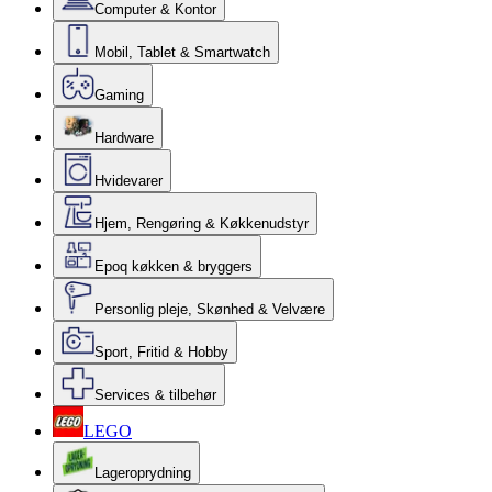
Computer & Kontor
Mobil, Tablet & Smartwatch
Gaming
Hardware
Hvidevarer
Hjem, Rengøring & Køkkenudstyr
Epoq køkken & bryggers
Personlig pleje, Skønhed & Velvære
Sport, Fritid & Hobby
Services & tilbehør
LEGO
Lageroprydning