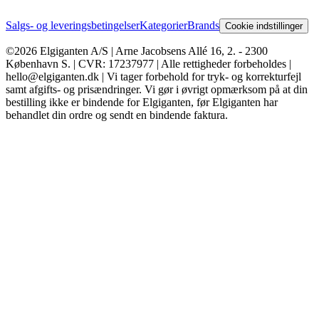
Salgs- og leveringsbetingelser
Kategorier
Brands
Cookie indstillinger
©2026 Elgiganten A/S | Arne Jacobsens Allé 16, 2. - 2300
København S. | CVR: 17237977 | Alle rettigheder forbeholdes |
hello@elgiganten.dk | Vi tager forbehold for tryk- og korrekturfejl
samt afgifts- og prisændringer. Vi gør i øvrigt opmærksom på at din
bestilling ikke er bindende for Elgiganten, før Elgiganten har
behandlet din ordre og sendt en bindende faktura.