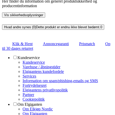
Her finder du information om generel produktsikkerhed og
producentinformation
Vis sikkerhedsoplysninger
Hvad andre synes (0)
Dette produkt er endnu ikke blevet bedømt.
0
Klik & Hent
Annoncegaranti
Prismatch
Op
til 30 dages returret
Kundeservice
Kundeservice
Varehuse / åbningstider
Elgigantens kundefordele
Services
Information om spam/phishing-emails og SMS
Fortrydelsesret
Elgigantens privatlivspolitik
Partner
Cookiepolitik
Om Elgiganten
Om Elkjøp Nordic
Om Elgiganten