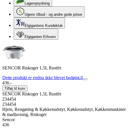
Lageroprydning
Ugens tilbud - og andre gode priser
Elgigantens Kundeklub
Elgiganten Erhverv
SENCOR Riskoger 1,5L Rustfri
Dette produkt er endnu ikke blevet bedømt.
0
436.-
Tilføj til kurv
SENCOR Riskoger 1,5L Rustfri
234454
234454
Hjem, Rengøring & Køkkenudstyr, Køkkenudstyr, Køkkenmaskiner
& madlavning, Riskoger
Sencor
436