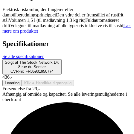
Elektrisk riskomfur, der fungerer efter
damptilberedningsprincippetDen ydre del er fremstillet af rustfrit
stålVolumen 1,5 l (til madlavning 1,3 kg ris)Fuldautomatiseret
driftVelegnet til madlavning af alle typer ris inklusive ris til sushi
Læs
mere om produktet
Specifikationer
Se alle specifikationer
Solgt af
The Stock Network DK
8 rue du Sentier
CVR-nr: FR86901950774
436.-
Levering
Klik & Hent
Ikke tilgængelig
Forsendelse fra 29,-
Afhængig af område og kapacitet. Se alle leveringsmulighederne i
check-out