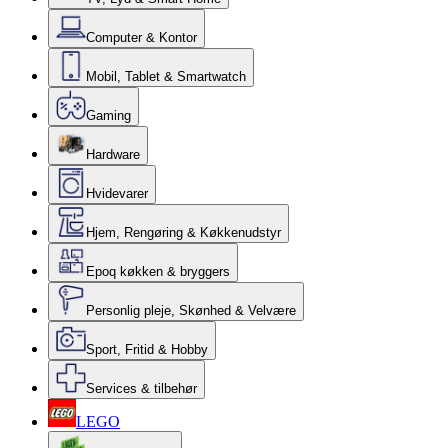
Computer & Kontor
Mobil, Tablet & Smartwatch
Gaming
Hardware
Hvidevarer
Hjem, Rengøring & Køkkenudstyr
Epoq køkken & bryggers
Personlig pleje, Skønhed & Velvære
Sport, Fritid & Hobby
Services & tilbehør
LEGO