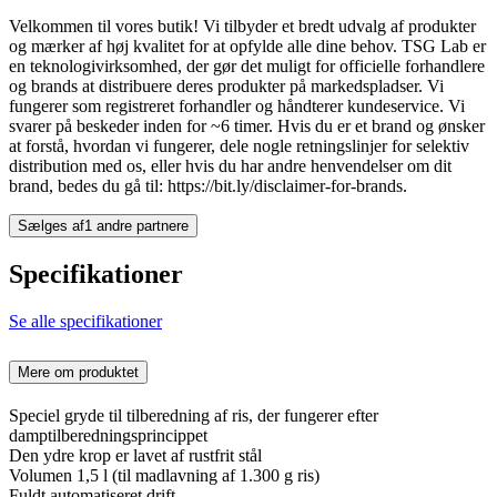
Velkommen til vores butik! Vi tilbyder et bredt udvalg af produkter
og mærker af høj kvalitet for at opfylde alle dine behov. TSG Lab er
en teknologivirksomhed, der gør det muligt for officielle forhandlere
og brands at distribuere deres produkter på markedspladser. Vi
fungerer som registreret forhandler og håndterer kundeservice. Vi
svarer på beskeder inden for ~6 timer. Hvis du er et brand og ønsker
at forstå, hvordan vi fungerer, dele nogle retningslinjer for selektiv
distribution med os, eller hvis du har andre henvendelser om dit
brand, bedes du gå til: https://bit.ly/disclaimer-for-brands.
Sælges af
1 andre partnere
Specifikationer
Se alle specifikationer
Mere om produktet
Speciel gryde til tilberedning af ris, der fungerer efter
damptilberedningsprincippet
Den ydre krop er lavet af rustfrit stål
Volumen 1,5 l (til madlavning af 1.300 g ris)
Fuldt automatiseret drift