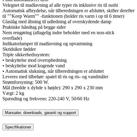
Velegnet til madlavning af alle typer ris inklusive ris til sushi
Automatisk afbrydelse, når tilberedningen er afsluttet, skifter derefter
til ""Keep Warm"" -funktionen (holder ris varm i op til 6 timer)
Glaslåg med åbning til udledning af overskydende damp
Praktiske håndtag på begge sider
Nem rengøring (aftagelig indre beholder med en non-stick
overflade)
Indikatorlamper til madlavning og opvarmning
Skridsikre fødder
Triple sikkerhedssystem:
• beskyttelse mod overophedning
• beskyttelse mod kogende vand
• Automatisk slukning, når tilberedningen er afsluttet
Leveres med tilbehør: spatel til ris og ris- og vandmåler
Strømforsyning: 500 W.
Mål (bredde x dybde x højde): 290 x 290 x 230 mm
Vægt: 2 kg
Spænding og frekvens: 220-240 V, 50/60 Hz
Manualer, downloads, garanti og support
Specifikationer