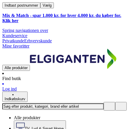
Indtast postnummer
Vælg
Mix & Match - spar 1.000 kr. for hver 4.000 kr. du køber for.
Klik
her
Spring navigationen over
Kundeservice
Privatkunde
Erhvervskunde
Mine favoritter
Alle produkter
Find butik
Log ind
Indkøbskurv
Alle produkter
TV, Lyd & Smart Home