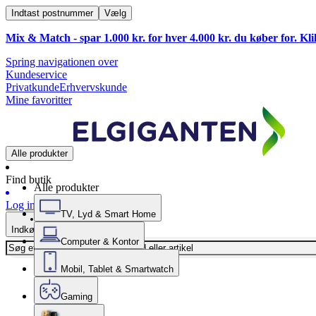
Indtast postnummer
Vælg
Mix & Match - spar 1.000 kr. for hver 4.000 kr. du køber for. Kl
Spring navigationen over
Kundeservice
Privatkunde
Erhvervskunde
Mine favoritter
Alle produkter
Find butik
Alle produkter
Log ind
TV, Lyd & Smart Home
Indkøbskurv
Computer & Kontor
Mobil, Tablet & Smartwatch
Gaming