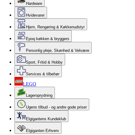
Hardware
Hvidevarer
Hjem, Rengøring & Køkkenudstyr
Epoq køkken & bryggers
Personlig pleje, Skønhed & Velvære
Sport, Fritid & Hobby
Services & tilbehør
LEGO
Lageroprydning
Ugens tilbud - og andre gode priser
Elgigantens Kundeklub
Elgiganten Erhverv