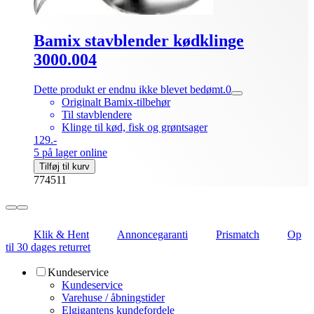
Bamix stavblender kødklinge
3000.004
Dette produkt er endnu ikke blevet bedømt.
0
Originalt Bamix-tilbehør
Til stavblendere
Klinge til kød, fisk og grøntsager
129.-
5 på lager online
Tilføj til kurv
774511
Klik & Hent
Annoncegaranti
Prismatch
Op
til 30 dages returret
Kundeservice
Kundeservice
Varehuse / åbningstider
Elgigantens kundefordele