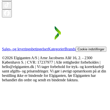
Salgs- og leveringsbetingelser
Kategorier
Brands
Cookie indstillinger
©2026 Elgiganten A/S | Arne Jacobsens Allé 16, 2. - 2300
København S. | CVR: 17237977 | Alle rettigheder forbeholdes |
hello@elgiganten.dk | Vi tager forbehold for tryk- og korrekturfejl
samt afgifts- og prisændringer. Vi gør i øvrigt opmærksom på at din
bestilling ikke er bindende for Elgiganten, før Elgiganten har
behandlet din ordre og sendt en bindende faktura.