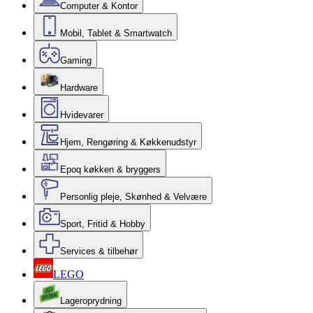
Computer & Kontor
Mobil, Tablet & Smartwatch
Gaming
Hardware
Hvidevarer
Hjem, Rengøring & Køkkenudstyr
Epoq køkken & bryggers
Personlig pleje, Skønhed & Velvære
Sport, Fritid & Hobby
Services & tilbehør
LEGO
Lageroprydning