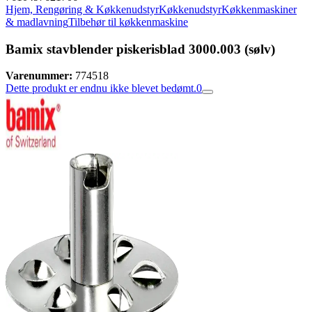
Hjem, Rengøring & Køkkenudstyr
Køkkenudstyr
Køkkenmaskiner
& madlavning
Tilbehør til køkkenmaskine
Bamix stavblender piskerisblad 3000.003 (sølv)
Varenummer:
774518
Dette produkt er endnu ikke blevet bedømt.
0