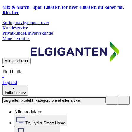
Mix & Match - spar 1.000 kr. for hver 4.000 kr. du køber for.
Klik
her
Spring navigationen over
Kundeservice
Privatkunde
Erhvervskunde
Mine favoritter
Alle produkter
Find butik
Log ind
Indkøbskurv
Alle produkter
TV, Lyd & Smart Home