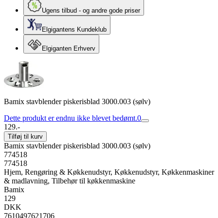
Ugens tilbud - og andre gode priser
Elgigantens Kundeklub
Elgiganten Erhverv
Bamix stavblender piskerisblad 3000.003 (sølv)
Dette produkt er endnu ikke blevet bedømt.
0
129.-
Tilføj til kurv
Bamix stavblender piskerisblad 3000.003 (sølv)
774518
774518
Hjem, Rengøring & Køkkenudstyr, Køkkenudstyr, Køkkenmaskiner
& madlavning, Tilbehør til køkkenmaskine
Bamix
129
DKK
7610497621706