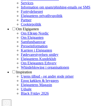
Services
Information om spam/phishing-emails og SMS
Fortrydelsesret
Elgigantens privatlivspolitik
Partner
Cookiepolitik
Om Elgiganten
Om Elkjøp Nordic
Om Elgiganten
Samfundsansvar
Presseinformation
Karriere i Elgiganten
Fødevarestyrelsen smiley
Elgigantens Kundeklub
Om Elgiganten Erhverv
Whistleblowing i organisationen
Inspiration
Ugens tilbud - og andre gode priser
Epoq køkken & bryggers
Elgigantens Magasin
Udsalg
Black Friday 2026