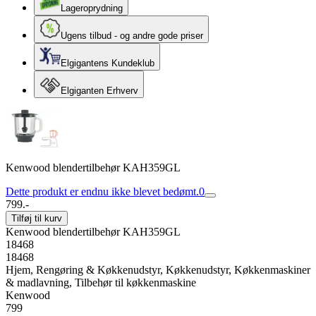
Lageroprydning
Ugens tilbud - og andre gode priser
Elgigantens Kundeklub
Elgiganten Erhverv
Kenwood blendertilbehør KAH359GL
Dette produkt er endnu ikke blevet bedømt.
0
799.-
Tilføj til kurv
Kenwood blendertilbehør KAH359GL
18468
18468
Hjem, Rengøring & Køkkenudstyr, Køkkenudstyr, Køkkenmaskiner
& madlavning, Tilbehør til køkkenmaskine
Kenwood
799