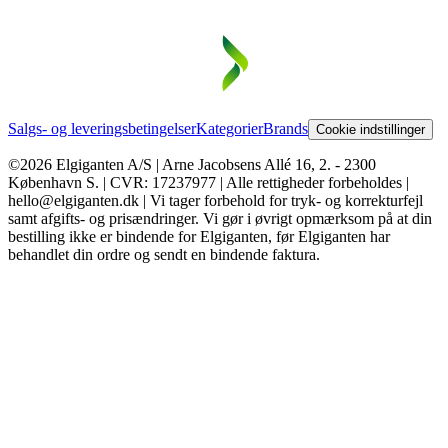
Salgs- og leveringsbetingelser
Kategorier
Brands
Cookie indstillinger
©2026 Elgiganten A/S | Arne Jacobsens Allé 16, 2. - 2300
København S. | CVR: 17237977 | Alle rettigheder forbeholdes |
hello@elgiganten.dk | Vi tager forbehold for tryk- og korrekturfejl
samt afgifts- og prisændringer. Vi gør i øvrigt opmærksom på at din
bestilling ikke er bindende for Elgiganten, før Elgiganten har
behandlet din ordre og sendt en bindende faktura.