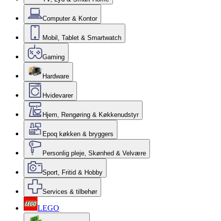
Computer & Kontor
Mobil, Tablet & Smartwatch
Gaming
Hardware
Hvidevarer
Hjem, Rengøring & Køkkenudstyr
Epoq køkken & bryggers
Personlig pleje, Skønhed & Velvære
Sport, Fritid & Hobby
Services & tilbehør
LEGO