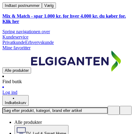
Indtast postnummer
Vælg
Mix & Match - spar 1.000 kr. for hver 4.000 kr. du køber for.
Klik
her
Spring navigationen over
Kundeservice
Privatkunde
Erhvervskunde
Mine favoritter
Alle produkter
Find butik
Log ind
Indkøbskurv
Alle produkter
TV, Lyd & Smart Home