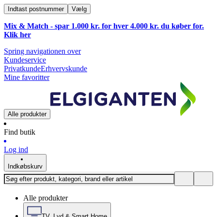
Indtast postnummer
Vælg
Mix & Match - spar 1.000 kr. for hver 4.000 kr. du køber for.
Klik
her
Spring navigationen over
Kundeservice
Privatkunde
Erhvervskunde
Mine favoritter
Alle produkter
Find butik
Log ind
Indkøbskurv
Alle produkter
TV, Lyd & Smart Home