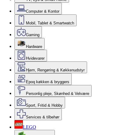
Computer & Kontor
Mobil, Tablet & Smartwatch
Gaming
Hardware
Hvidevarer
Hjem, Rengøring & Køkkenudstyr
Epoq køkken & bryggers
Personlig pleje, Skønhed & Velvære
Sport, Fritid & Hobby
Services & tilbehør
LEGO