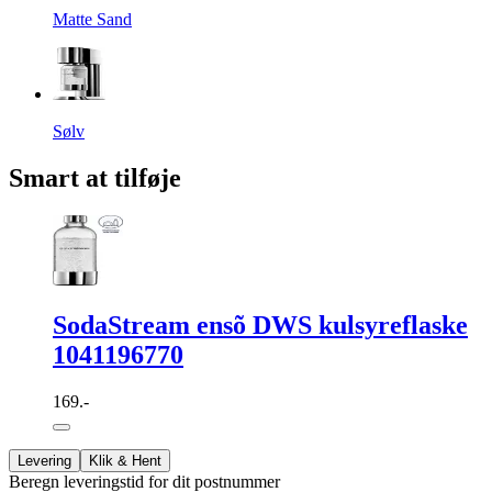
Matte Sand
Sølv
Smart at tilføje
SodaStream ensõ DWS kulsyreflaske
1041196770
169.-
Levering
Klik & Hent
Beregn leveringstid for dit postnummer