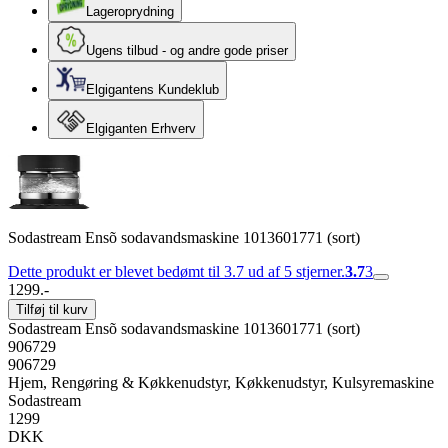
Lageroprydning
Ugens tilbud - og andre gode priser
Elgigantens Kundeklub
Elgiganten Erhverv
Sodastream Ensõ sodavandsmaskine 1013601771 (sort)
Dette produkt er blevet bedømt til 3.7 ud af 5 stjerner.
3.7
3
1299.-
Tilføj til kurv
Sodastream Ensõ sodavandsmaskine 1013601771 (sort)
906729
906729
Hjem, Rengøring & Køkkenudstyr, Køkkenudstyr, Kulsyremaskine
Sodastream
1299
DKK