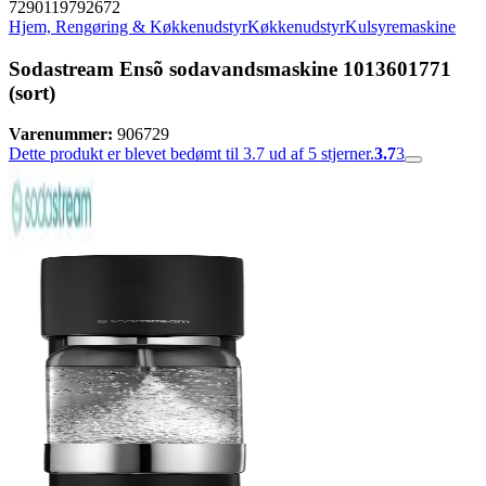
7290119792672
Hjem, Rengøring & Køkkenudstyr
Køkkenudstyr
Kulsyremaskine
Sodastream Ensõ sodavandsmaskine 1013601771
(sort)
Varenummer:
906729
Dette produkt er blevet bedømt til 3.7 ud af 5 stjerner.
3.7
3