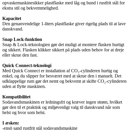
opvaskemaskinesikker plastflaske med låg og bund i rustfrit stål for
ekstra stil og bekvemmelighed.
Kapacitet
Den genanvendelige 1-liters plastflaske giver rigelig plads til at lave
danskvand.
Snap Lock-funktion
Snap & Lock-teknologien gør det muligt at montere flasken hurtigt
og sikkert. Flasken klikker sikkert på plads uden behov for at dreje
eller skrue den fast.
Quick Connect-teknologi
Med Quick Connect er installation af CO₂-cylinderen hurtig og
enkel, og du slipper for besværet med at skrue den i manuelt. Det
udklappelige rum gør det nemt og bekvemt at skifte CO₂-cylinderen
uden at flytte maskinen.
Kompatibilitet
Sodavandsmaskinen er ledningsfri og kræver ingen strøm, hvilket
gør den til et praktisk og miljøvenligt valg til danskvand når som
helst og hvor som helst.
I æsken:
-ensō sand rustfrit stål sodavandsmaskine