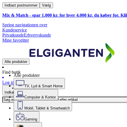
Indtast postnummer
Vælg
Mix & Match - spar 1.000 kr. for hver 4.000 kr. du køber for. Kl
Spring navigationen over
Kundeservice
Privatkunde
Erhvervskunde
Mine favoritter
Alle produkter
Find butik
Alle produkter
Log ind
TV, Lyd & Smart Home
Indkøbskurv
Computer & Kontor
Mobil, Tablet & Smartwatch
Gaming