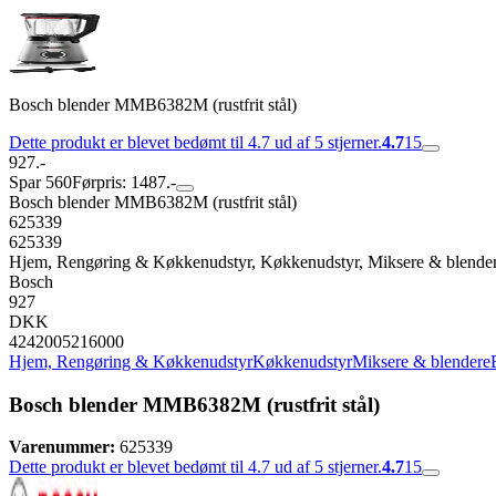
Bosch blender MMB6382M (rustfrit stål)
Dette produkt er blevet bedømt til 4.7 ud af 5 stjerner.
4.7
15
927.-
Spar 560
Førpris: 1487.-
Bosch blender MMB6382M (rustfrit stål)
625339
625339
Hjem, Rengøring & Køkkenudstyr, Køkkenudstyr, Miksere & blender
Bosch
927
DKK
4242005216000
Hjem, Rengøring & Køkkenudstyr
Køkkenudstyr
Miksere & blendere
Bosch blender MMB6382M (rustfrit stål)
Varenummer:
625339
Dette produkt er blevet bedømt til 4.7 ud af 5 stjerner.
4.7
15