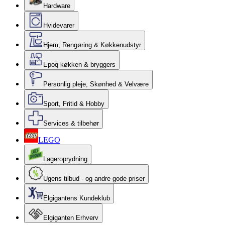
Hardware
Hvidevarer
Hjem, Rengøring & Køkkenudstyr
Epoq køkken & bryggers
Personlig pleje, Skønhed & Velvære
Sport, Fritid & Hobby
Services & tilbehør
LEGO
Lageroprydning
Ugens tilbud - og andre gode priser
Elgigantens Kundeklub
Elgiganten Erhverv