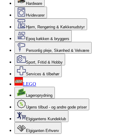
Hardware
Hvidevarer
Hjem, Rengøring & Køkkenudstyr
Epoq køkken & bryggers
Personlig pleje, Skønhed & Velvære
Sport, Fritid & Hobby
Services & tilbehør
LEGO
Lageroprydning
Ugens tilbud - og andre gode priser
Elgigantens Kundeklub
Elgiganten Erhverv