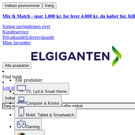
Indtast postnummer
Vælg
Mix & Match - spar 1.000 kr. for hver 4.000 kr. du køber for. Kl
Spring navigationen over
Kundeservice
Privatkunde
Erhvervskunde
Mine favoritter
Alle produkter
Find butik
Alle produkter
Log ind
TV, Lyd & Smart Home
Indkøbskurv
Computer & Kontor
Mobil, Tablet & Smartwatch
Gaming