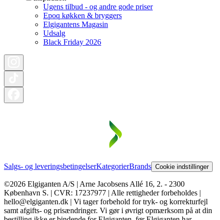
Ugens tilbud - og andre gode priser
Epoq køkken & bryggers
Elgigantens Magasin
Udsalg
Black Friday 2026
Salgs- og leveringsbetingelser
Kategorier
Brands
Cookie indstillinger
©2026 Elgiganten A/S | Arne Jacobsens Allé 16, 2. - 2300
København S. | CVR: 17237977 | Alle rettigheder forbeholdes |
hello@elgiganten.dk | Vi tager forbehold for tryk- og korrekturfejl
samt afgifts- og prisændringer. Vi gør i øvrigt opmærksom på at din
bestilling ikke er bindende for Elgiganten, før Elgiganten har