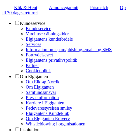
Klik & Hent
Annoncegaranti
Prismatch
Op
til 30 dages returret
Kundeservice
Kundeservice
Varehuse / åbningstider
Elgigantens kundefordele
Services
Information om spam/phishing-emails og SMS
Fortrydelsesret
Elgigantens privatlivspolitik
Partner
Cookiepolitik
Om Elgiganten
Om Elkjøp Nordic
Om Elgiganten
Samfundsansvar
Presseinformation
Karriere i Elgiganten
Fødevarestyrelsen smiley
Elgigantens Kundeklub
Om Elgiganten Erhverv
Whistleblowing i organisationen
Inspiration