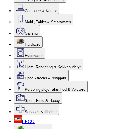
Computer & Kontor
Mobil, Tablet & Smartwatch
Gaming
Hardware
Hvidevarer
Hjem, Rengøring & Køkkenudstyr
Epoq køkken & bryggers
Personlig pleje, Skønhed & Velvære
Sport, Fritid & Hobby
Services & tilbehør
LEGO