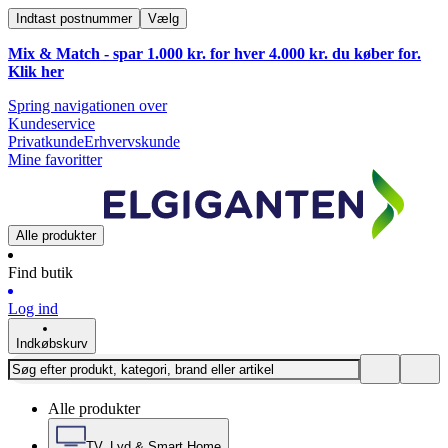
Indtast postnummer
Vælg
Mix & Match - spar 1.000 kr. for hver 4.000 kr. du køber for.
Klik
her
Spring navigationen over
Kundeservice
Privatkunde
Erhvervskunde
Mine favoritter
Alle produkter
Find butik
Log ind
Indkøbskurv
Alle produkter
TV, Lyd & Smart Home