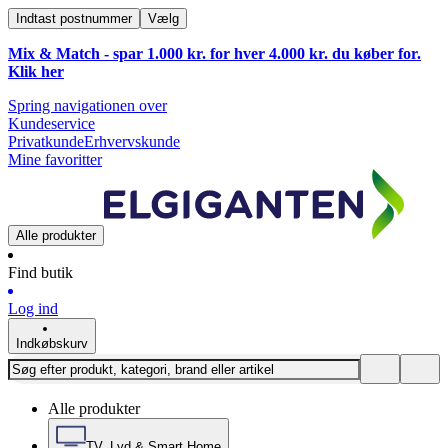
Indtast postnummer
Vælg
Mix & Match - spar 1.000 kr. for hver 4.000 kr. du køber for.
Klik
her
Spring navigationen over
Kundeservice
Privatkunde
Erhvervskunde
Mine favoritter
Alle produkter
Find butik
Log ind
Indkøbskurv
Alle produkter
TV, Lyd & Smart Home