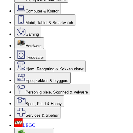
Computer & Kontor
Mobil, Tablet & Smartwatch
Gaming
Hardware
Hvidevarer
Hjem, Rengøring & Køkkenudstyr
Epoq køkken & bryggers
Personlig pleje, Skønhed & Velvære
Sport, Fritid & Hobby
Services & tilbehør
LEGO