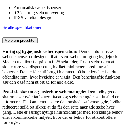
Automatisk sæbedispenser
0.25s hurtig sæbeudlevering
IPX5 vandtæt design
Se alle specifikationer
Mere om produktet
Hurtig og hygiejnisk sæbedispensation:
Denne automatiske
sæbedispenser er designet til at levere sæbe hurtigt og hygiejnisk.
Med en reaktionstid på kun 0,25 sekunder, får du sæbe uden at
skulle røre ved dispenseren, hvilket minimerer spredning af
bakterier. Den er ideel til brug i hjemmet, på hoteller eller i andre
offentlige rum, hvor hygiejne er vigtig. Den berøringsfrie funktion
gør den også nem at bruge for alle aldre.
Praktisk skærm og justerbar sæbemængde:
Den indbyggede
skærm viser tydeligt batteriniveau og sæbemængde, så du altid er
informeret. Du kan nemt justere den ønskede sæbemængde, hvilket
reducerer spild og sikrer, at du får den rette mængde sæbe hver
gang. Dette er særligt nyttigt i husholdninger med forskellige behov
eller i kommercielle miljøer, hvor der er behov for at kontrollere
forbruget.