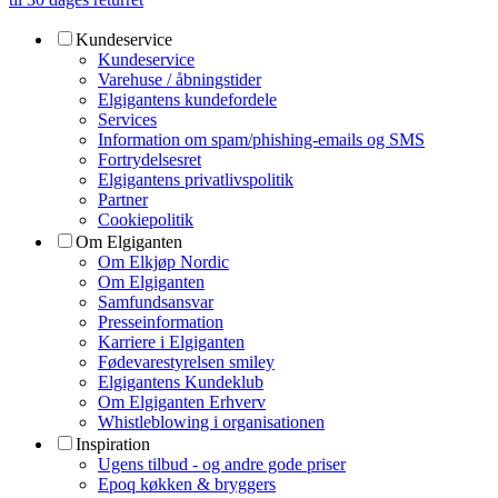
Kundeservice
Kundeservice
Varehuse / åbningstider
Elgigantens kundefordele
Services
Information om spam/phishing-emails og SMS
Fortrydelsesret
Elgigantens privatlivspolitik
Partner
Cookiepolitik
Om Elgiganten
Om Elkjøp Nordic
Om Elgiganten
Samfundsansvar
Presseinformation
Karriere i Elgiganten
Fødevarestyrelsen smiley
Elgigantens Kundeklub
Om Elgiganten Erhverv
Whistleblowing i organisationen
Inspiration
Ugens tilbud - og andre gode priser
Epoq køkken & bryggers