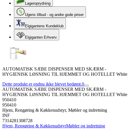
Lageroprydning
Ugens tilbud - og andre gode priser
Elgigantens Kundeklub
Elgiganten Erhverv
AUTOMATISK SÆBE DISPENSER MED SKÆRM -
HYGIENISK LØSNING TIL HJEMMET OG HOTELLET White
Dette produkt er endnu ikke blevet bedømt.
0
AUTOMATISK SÆBE DISPENSER MED SKÆRM -
HYGIENISK LØSNING TIL HJEMMET OG HOTELLET White
950410
950410
Hjem, Rengøring & Køkkenudstyr, Møbler og indretning
INF
7314281308728
Hjem, Rengøring & Køkkenudstyr
Møbler og indretning