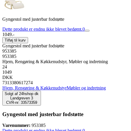
Gyngestol med justerbar fodstøtte
Dette produkt er endnu ikke blevet bedømt.
0
1049.-
Tilføj til kurv
Gyngestol med justerbar fodstøtte
953385
953385
Hjem, Rengøring & Køkkenudstyr, Møbler og indretning
24
1049
DKK
7313380617274
Hjem, Rengøring & Køkkenudstyr
Møbler og indretning
Solgt af
24hshop dk
Landgreven 3
CVR-nr: 33573359
Gyngestol med justerbar fodstøtte
Varenummer:
953385
Dette produkt er endnu ikke blevet bedømt.
0