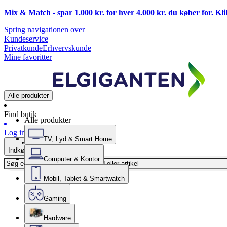
Mix & Match - spar 1.000 kr. for hver 4.000 kr. du køber for. Kl
Spring navigationen over
Kundeservice
Privatkunde
Erhvervskunde
Mine favoritter
Alle produkter
Find butik
Alle produkter
Log ind
TV, Lyd & Smart Home
Indkøbskurv
Computer & Kontor
Mobil, Tablet & Smartwatch
Gaming
Hardware