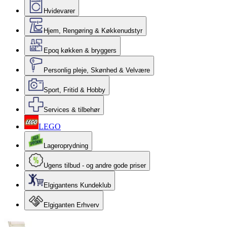
Hvidevarer
Hjem, Rengøring & Køkkenudstyr
Epoq køkken & bryggers
Personlig pleje, Skønhed & Velvære
Sport, Fritid & Hobby
Services & tilbehør
LEGO
Lageroprydning
Ugens tilbud - og andre gode priser
Elgigantens Kundeklub
Elgiganten Erhverv