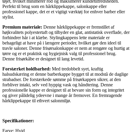
tøjet, hvilket minimerer rod og maksimerer kundetilfredsheden.
Perfekt til brug som en hårklippekappe, salonkappe eller
professionel kappe, det er et vigtigt værktøj for enhver barber eller
stylist.
Premium materiale:
Denne hårklippekappe er fremstillet af
højkvalitets polyestertaft og tilbyder en glat, antistatisk overflade, der
forhindrer hår i at klæbe. Stylingkappens lette materiale er
behageligt at have på i længere perioder, hvilket gør den ideel til
travle saloner. Denne frisørsalonkappe er nem at rengøre og hurtig at
tørre og er et praktisk og hygiejnisk valg til professionel brug.
Denne frisørkåbe er designet til lang levetid.
Forstærket holdbarhed:
Med tredobbelt syet, kraftig
halsudskæring er denne barberkappe bygget til at modstå de daglige
strabadser. De forstærkede sømme på frisørkappen sikrer, at den
forbliver intakt, selv ved hyppig vask og håndtering. Denne
professionelle kappe er designet til at bevare sin form og integritet
og giver pålidelig ydeevne i mange år fremover. En fremragende
hårklippekappe til ethvert salonmiljø.
Specifikationer:
Farve: Hvid