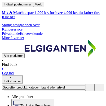
Indtast postnummer
Vælg
Mix & Match - spar 1.000 kr. for hver 4.000 kr. du køber for.
Klik
her
Spring navigationen over
Kundeservice
Privatkunde
Erhvervskunde
Mine favoritter
Alle produkter
Find butik
Log ind
Indkøbskurv
Alle produkter
TV, Lyd & Smart Home