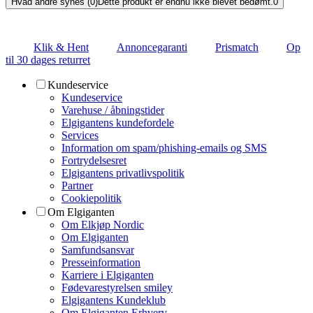
Hvad andre synes (0)
Dette produkt er endnu ikke blevet bedømt.
0
Klik & Hent
Annoncegaranti
Prismatch
Op
til 30 dages returret
Kundeservice
Kundeservice
Varehuse / åbningstider
Elgigantens kundefordele
Services
Information om spam/phishing-emails og SMS
Fortrydelsesret
Elgigantens privatlivspolitik
Partner
Cookiepolitik
Om Elgiganten
Om Elkjøp Nordic
Om Elgiganten
Samfundsansvar
Presseinformation
Karriere i Elgiganten
Fødevarestyrelsen smiley
Elgigantens Kundeklub
Om Elgiganten Erhverv