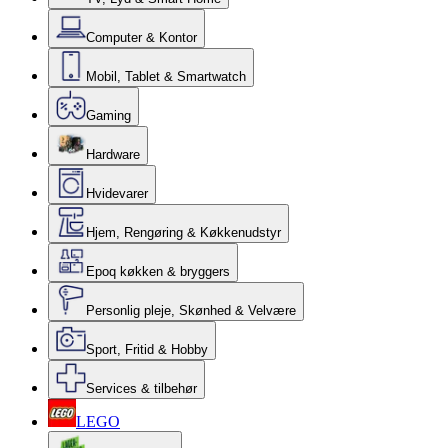
Computer & Kontor
Mobil, Tablet & Smartwatch
Gaming
Hardware
Hvidevarer
Hjem, Rengøring & Køkkenudstyr
Epoq køkken & bryggers
Personlig pleje, Skønhed & Velvære
Sport, Fritid & Hobby
Services & tilbehør
LEGO