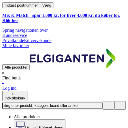
Indtast postnummer
Vælg
Mix & Match - spar 1.000 kr. for hver 4.000 kr. du køber for.
Klik
her
Spring navigationen over
Kundeservice
Privatkunde
Erhvervskunde
Mine favoritter
Alle produkter
Find butik
Log ind
Indkøbskurv
Alle produkter
TV, Lyd & Smart Home