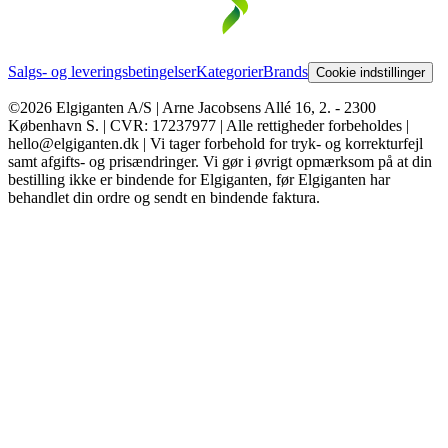
Salgs- og leveringsbetingelser
Kategorier
Brands
Cookie indstillinger
©2026 Elgiganten A/S | Arne Jacobsens Allé 16, 2. - 2300
København S. | CVR: 17237977 | Alle rettigheder forbeholdes |
hello@elgiganten.dk | Vi tager forbehold for tryk- og korrekturfejl
samt afgifts- og prisændringer. Vi gør i øvrigt opmærksom på at din
bestilling ikke er bindende for Elgiganten, før Elgiganten har
behandlet din ordre og sendt en bindende faktura.