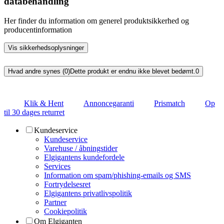
databehandling
Her finder du information om generel produktsikkerhed og
producentinformation
Vis sikkerhedsoplysninger
Hvad andre synes (0)
Dette produkt er endnu ikke blevet bedømt.
0
Klik & Hent
Annoncegaranti
Prismatch
Op
til 30 dages returret
Kundeservice
Kundeservice
Varehuse / åbningstider
Elgigantens kundefordele
Services
Information om spam/phishing-emails og SMS
Fortrydelsesret
Elgigantens privatlivspolitik
Partner
Cookiepolitik
Om Elgiganten