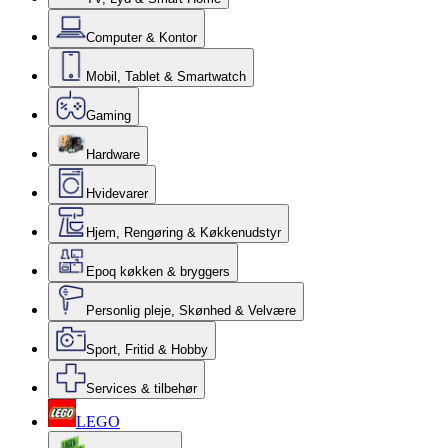
Computer & Kontor
Mobil, Tablet & Smartwatch
Gaming
Hardware
Hvidevarer
Hjem, Rengøring & Køkkenudstyr
Epoq køkken & bryggers
Personlig pleje, Skønhed & Velvære
Sport, Fritid & Hobby
Services & tilbehør
LEGO