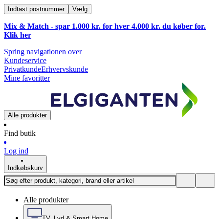
Indtast postnummer
Vælg
Mix & Match - spar 1.000 kr. for hver 4.000 kr. du køber for.
Klik
her
Spring navigationen over
Kundeservice
Privatkunde
Erhvervskunde
Mine favoritter
Alle produkter
Find butik
Log ind
Indkøbskurv
Alle produkter
TV, Lyd & Smart Home