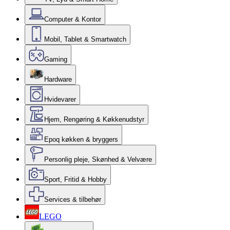
Computer & Kontor
Mobil, Tablet & Smartwatch
Gaming
Hardware
Hvidevarer
Hjem, Rengøring & Køkkenudstyr
Epoq køkken & bryggers
Personlig pleje, Skønhed & Velvære
Sport, Fritid & Hobby
Services & tilbehør
LEGO