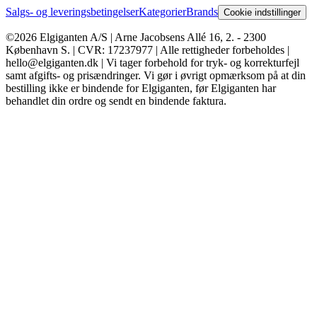
Salgs- og leveringsbetingelser
Kategorier
Brands
Cookie indstillinger
©2026 Elgiganten A/S | Arne Jacobsens Allé 16, 2. - 2300
København S. | CVR: 17237977 | Alle rettigheder forbeholdes |
hello@elgiganten.dk | Vi tager forbehold for tryk- og korrekturfejl
samt afgifts- og prisændringer. Vi gør i øvrigt opmærksom på at din
bestilling ikke er bindende for Elgiganten, før Elgiganten har
behandlet din ordre og sendt en bindende faktura.