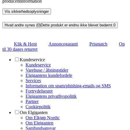
producentinformation
Vis sikkerhedsoplysninger
Hvad andre synes (0)
Dette produkt er endnu ikke blevet bedømt.
0
Klik & Hent
Annoncegaranti
Prismatch
Op
til 30 dages returret
Kundeservice
Kundeservice
Varehuse / åbningstider
Elgigantens kundefordele
Services
Information om spam/phishing-emails og SMS
Fortrydelsesret
Elgigantens privatlivspolitik
Partner
Cookiepolitik
Om Elgiganten
Om Elkjøp Nordic
Om Elgiganten
Samfundsansvar