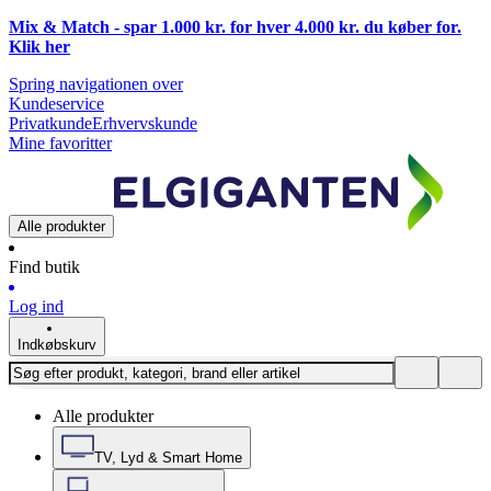
Mix & Match - spar 1.000 kr. for hver 4.000 kr. du køber for.
Klik
her
Spring navigationen over
Kundeservice
Privatkunde
Erhvervskunde
Mine favoritter
Alle produkter
Find butik
Log ind
Indkøbskurv
Alle produkter
TV, Lyd & Smart Home