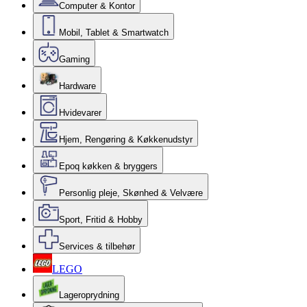
Computer & Kontor
Mobil, Tablet & Smartwatch
Gaming
Hardware
Hvidevarer
Hjem, Rengøring & Køkkenudstyr
Epoq køkken & bryggers
Personlig pleje, Skønhed & Velvære
Sport, Fritid & Hobby
Services & tilbehør
LEGO
Lageroprydning