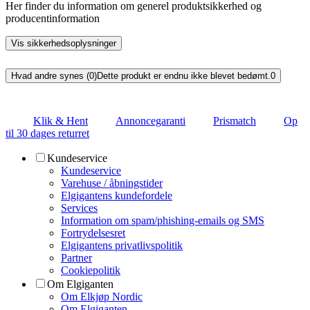
Her finder du information om generel produktsikkerhed og
producentinformation
Vis sikkerhedsoplysninger
Hvad andre synes (0)
Dette produkt er endnu ikke blevet bedømt.
0
Klik & Hent
Annoncegaranti
Prismatch
Op
til 30 dages returret
Kundeservice
Kundeservice
Varehuse / åbningstider
Elgigantens kundefordele
Services
Information om spam/phishing-emails og SMS
Fortrydelsesret
Elgigantens privatlivspolitik
Partner
Cookiepolitik
Om Elgiganten
Om Elkjøp Nordic
Om Elgiganten