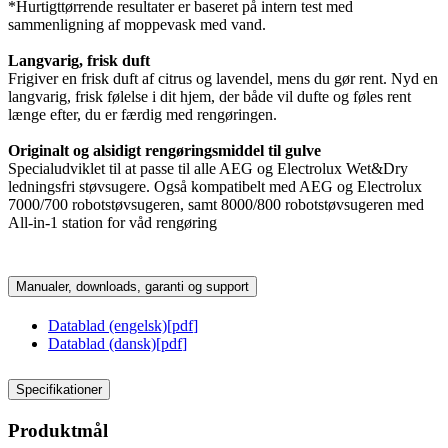
*Hurtigttørrende resultater er baseret på intern test med
sammenligning af moppevask med vand.
Langvarig, frisk duft
Frigiver en frisk duft af citrus og lavendel, mens du gør rent. Nyd en
langvarig, frisk følelse i dit hjem, der både vil dufte og føles rent
længe efter, du er færdig med rengøringen.
Originalt og alsidigt rengøringsmiddel til gulve
Specialudviklet til at passe til alle AEG og Electrolux Wet&Dry
ledningsfri støvsugere. Også kompatibelt med AEG og Electrolux
7000/700 robotstøvsugeren, samt 8000/800 robotstøvsugeren med
All-in-1 station for våd rengøring
Manualer, downloads, garanti og support
Datablad (engelsk)
[
pdf
]
Datablad (dansk)
[
pdf
]
Specifikationer
Produktmål