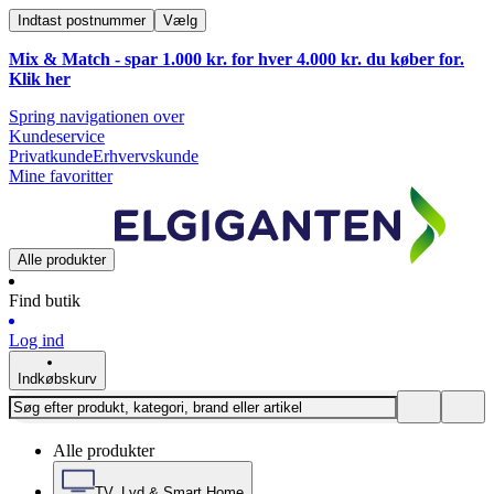
Indtast postnummer
Vælg
Mix & Match - spar 1.000 kr. for hver 4.000 kr. du køber for.
Klik
her
Spring navigationen over
Kundeservice
Privatkunde
Erhvervskunde
Mine favoritter
Alle produkter
Find butik
Log ind
Indkøbskurv
Alle produkter
TV, Lyd & Smart Home