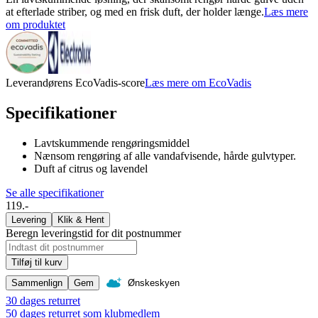
at efterlade striber, og med en frisk duft, der holder længe.
Læs mere
om produktet
Leverandørens EcoVadis-score
Læs mere om EcoVadis
Specifikationer
Lavtskummende rengøringsmiddel
Nænsom rengøring af alle vandafvisende, hårde gulvtyper.
Duft af citrus og lavendel
Se alle specifikationer
119.-
Levering
Klik & Hent
Beregn leveringstid for dit postnummer
Tilføj til kurv
Sammenlign
Gem
Ønskeskyen
30 dages returret
50 dages returret som klubmedlem