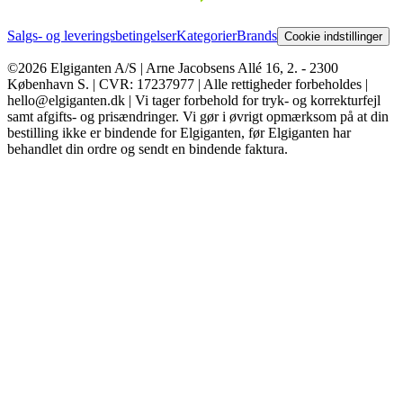
Salgs- og leveringsbetingelser
Kategorier
Brands
Cookie indstillinger
©2026 Elgiganten A/S | Arne Jacobsens Allé 16, 2. - 2300
København S. | CVR: 17237977 | Alle rettigheder forbeholdes |
hello@elgiganten.dk | Vi tager forbehold for tryk- og korrekturfejl
samt afgifts- og prisændringer. Vi gør i øvrigt opmærksom på at din
bestilling ikke er bindende for Elgiganten, før Elgiganten har
behandlet din ordre og sendt en bindende faktura.