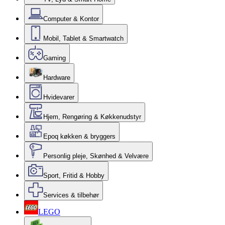
Computer & Kontor
Mobil, Tablet & Smartwatch
Gaming
Hardware
Hvidevarer
Hjem, Rengøring & Køkkenudstyr
Epoq køkken & bryggers
Personlig pleje, Skønhed & Velvære
Sport, Fritid & Hobby
Services & tilbehør
LEGO