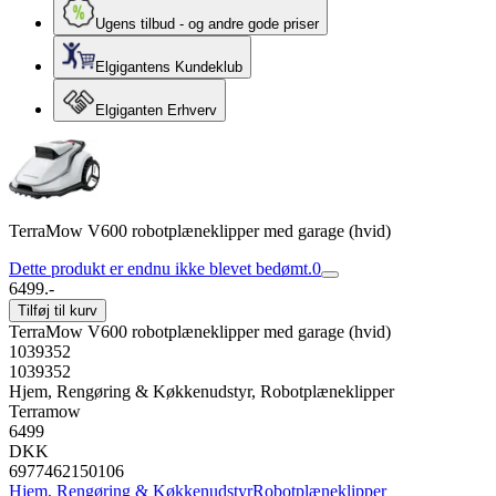
Ugens tilbud - og andre gode priser
Elgigantens Kundeklub
Elgiganten Erhverv
TerraMow V600 robotplæneklipper med garage (hvid)
Dette produkt er endnu ikke blevet bedømt.
0
6499.-
Tilføj til kurv
TerraMow V600 robotplæneklipper med garage (hvid)
1039352
1039352
Hjem, Rengøring & Køkkenudstyr, Robotplæneklipper
Terramow
6499
DKK
6977462150106
Hjem, Rengøring & Køkkenudstyr
Robotplæneklipper