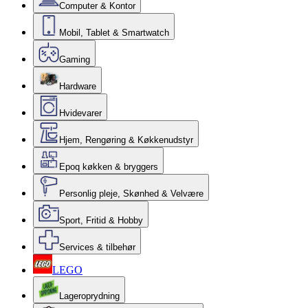
Computer & Kontor
Mobil, Tablet & Smartwatch
Gaming
Hardware
Hvidevarer
Hjem, Rengøring & Køkkenudstyr
Epoq køkken & bryggers
Personlig pleje, Skønhed & Velvære
Sport, Fritid & Hobby
Services & tilbehør
LEGO
Lageroprydning