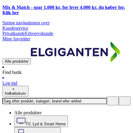
Mix & Match - spar 1.000 kr. for hver 4.000 kr. du køber for.
Klik
her
Spring navigationen over
Kundeservice
Privatkunde
Erhvervskunde
Mine favoritter
Alle produkter
Find butik
Log ind
Indkøbskurv
Alle produkter
TV, Lyd & Smart Home