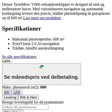
Denne TerraMow V600 robotplæneklipper er designet til små og
mellemstore haver. Med visionsbaseret navigation og automatisk
kortlægning leverer den præcis, trådløs plæneklipning til græsplæner
op til 600 m².
Læs mere om produktet
Specifikationer
Maksimal plænestørrelse: 600 m²
TerraVision 2.0 AI-navigation
Trådløs, håndfri autokortlægning
Se alle specifikationer
6499.-
Se månedspris ved delbetaling.
Maks. plæneareal (m2)
:
600
600
1200
Levering
Klik & Hent
Beregn leveringstid for dit postnummer