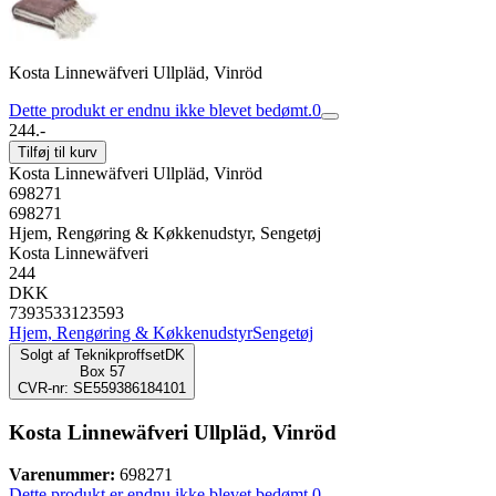
Kosta Linnewäfveri Ullpläd, Vinröd
Dette produkt er endnu ikke blevet bedømt.
0
244.-
Tilføj til kurv
Kosta Linnewäfveri Ullpläd, Vinröd
698271
698271
Hjem, Rengøring & Køkkenudstyr, Sengetøj
Kosta Linnewäfveri
244
DKK
7393533123593
Hjem, Rengøring & Køkkenudstyr
Sengetøj
Solgt af
TeknikproffsetDK
Box 57
CVR-nr: SE559386184101
Kosta Linnewäfveri Ullpläd, Vinröd
Varenummer:
698271
Dette produkt er endnu ikke blevet bedømt.
0