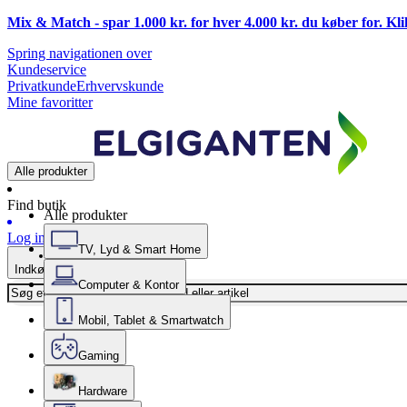
Mix & Match - spar 1.000 kr. for hver 4.000 kr. du køber for. Kl
Spring navigationen over
Kundeservice
Privatkunde
Erhvervskunde
Mine favoritter
Alle produkter
Find butik
Alle produkter
Log ind
TV, Lyd & Smart Home
Indkøbskurv
Computer & Kontor
Mobil, Tablet & Smartwatch
Gaming
Hardware