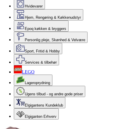
Hvidevarer
Hjem, Rengøring & Køkkenudstyr
Epoq køkken & bryggers
Personlig pleje, Skønhed & Velvære
Sport, Fritid & Hobby
Services & tilbehør
LEGO
Lageroprydning
Ugens tilbud - og andre gode priser
Elgigantens Kundeklub
Elgiganten Erhverv