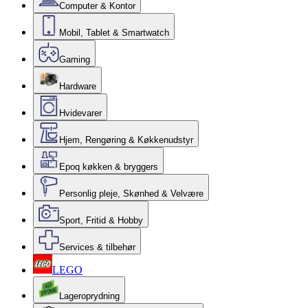
Computer & Kontor
Mobil, Tablet & Smartwatch
Gaming
Hardware
Hvidevarer
Hjem, Rengøring & Køkkenudstyr
Epoq køkken & bryggers
Personlig pleje, Skønhed & Velvære
Sport, Fritid & Hobby
Services & tilbehør
LEGO
Lageroprydning