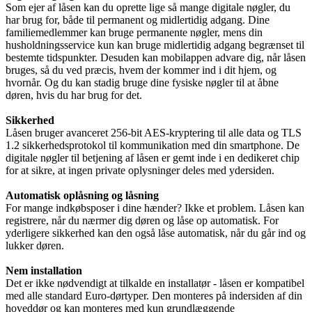
Som ejer af låsen kan du oprette lige så mange digitale nøgler, du
har brug for, både til permanent og midlertidig adgang. Dine
familiemedlemmer kan bruge permanente nøgler, mens din
husholdningsservice kun kan bruge midlertidig adgang begrænset til
bestemte tidspunkter. Desuden kan mobilappen advare dig, når låsen
bruges, så du ved præcis, hvem der kommer ind i dit hjem, og
hvornår. Og du kan stadig bruge dine fysiske nøgler til at åbne
døren, hvis du har brug for det.
Sikkerhed
Låsen bruger avanceret 256-bit AES-kryptering til alle data og TLS
1.2 sikkerhedsprotokol til kommunikation med din smartphone. De
digitale nøgler til betjening af låsen er gemt inde i en dedikeret chip
for at sikre, at ingen private oplysninger deles med ydersiden.
Automatisk oplåsning og låsning
For mange indkøbsposer i dine hænder? Ikke et problem. Låsen kan
registrere, når du nærmer dig døren og låse op automatisk. For
yderligere sikkerhed kan den også låse automatisk, når du går ind og
lukker døren.
Nem installation
Det er ikke nødvendigt at tilkalde en installatør - låsen er kompatibel
med alle standard Euro-dørtyper. Den monteres på indersiden af din
hoveddør og kan monteres med kun grundlæggende