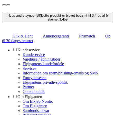
Hvad andre synes (59)
Dette produkt er blevet bedømt til 3.4 ud af 5
stjerner.
3.4
59
Klik & Hent
Annoncegaranti
Prismatch
Op
til 30 dages returret
Kundeservice
Kundeservice
Varehuse / åbningstider
Elgigantens kundefordele
Services
Information om spam/phishing-emails og SMS
Fortrydelsesret
Elgigantens privatlivspolitik
Partner
Cookiepolitik
Om Elgiganten
Om Elkjøp Nordic
Om Elgiganten
Samfundsansvar