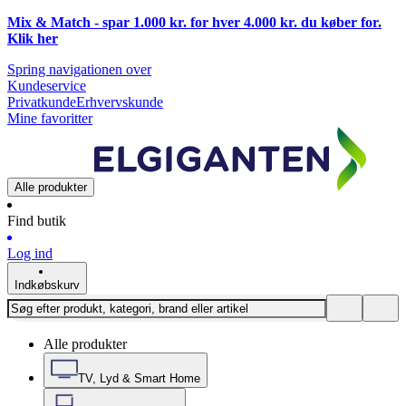
Mix & Match - spar 1.000 kr. for hver 4.000 kr. du køber for.
Klik
her
Spring navigationen over
Kundeservice
Privatkunde
Erhvervskunde
Mine favoritter
Alle produkter
Find butik
Log ind
Indkøbskurv
Alle produkter
TV, Lyd & Smart Home