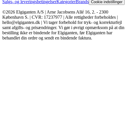
Salgs- og leveringsbetingelser
Kategorier
Brands
Cookie indstillinger
©2026 Elgiganten A/S | Arne Jacobsens Allé 16, 2. - 2300
København S. | CVR: 17237977 | Alle rettigheder forbeholdes |
hello@elgiganten.dk | Vi tager forbehold for tryk- og korrekturfejl
samt afgifts- og prisændringer. Vi gør i øvrigt opmærksom på at din
bestilling ikke er bindende for Elgiganten, før Elgiganten har
behandlet din ordre og sendt en bindende faktura.