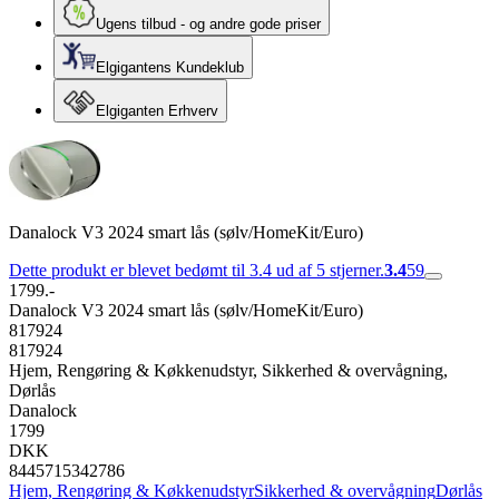
Ugens tilbud - og andre gode priser
Elgigantens Kundeklub
Elgiganten Erhverv
Danalock V3 2024 smart lås (sølv/HomeKit/Euro)
Dette produkt er blevet bedømt til 3.4 ud af 5 stjerner.
3.4
59
1799.-
Danalock V3 2024 smart lås (sølv/HomeKit/Euro)
817924
817924
Hjem, Rengøring & Køkkenudstyr, Sikkerhed & overvågning,
Dørlås
Danalock
1799
DKK
8445715342786
Hjem, Rengøring & Køkkenudstyr
Sikkerhed & overvågning
Dørlås