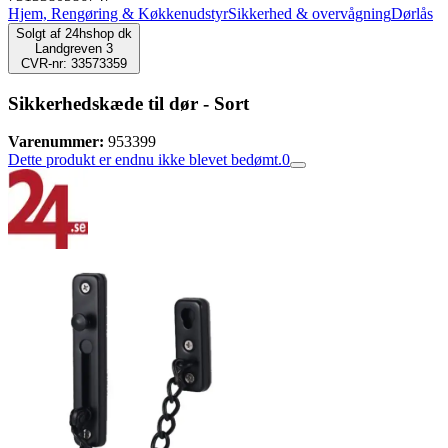
Hjem, Rengøring & Køkkenudstyr
Sikkerhed & overvågning
Dørlås
Solgt af
24hshop dk
Landgreven 3
CVR-nr: 33573359
Sikkerhedskæde til dør - Sort
Varenummer:
953399
Dette produkt er endnu ikke blevet bedømt.
0