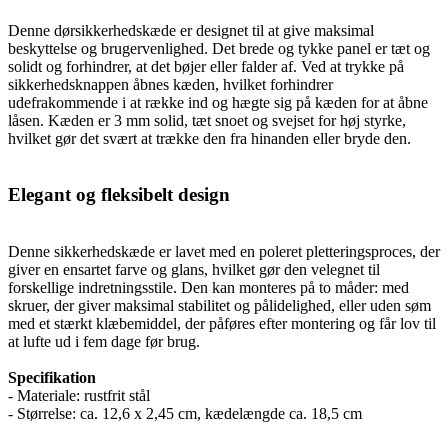
Denne dørsikkerhedskæde er designet til at give maksimal
beskyttelse og brugervenlighed. Det brede og tykke panel er tæt og
solidt og forhindrer, at det bøjer eller falder af. Ved at trykke på
sikkerhedsknappen åbnes kæden, hvilket forhindrer
udefrakommende i at række ind og hægte sig på kæden for at åbne
låsen. Kæden er 3 mm solid, tæt snoet og svejset for høj styrke,
hvilket gør det svært at trække den fra hinanden eller bryde den.
Elegant og fleksibelt design
Denne sikkerhedskæde er lavet med en poleret pletteringsproces, der
giver en ensartet farve og glans, hvilket gør den velegnet til
forskellige indretningsstile. Den kan monteres på to måder: med
skruer, der giver maksimal stabilitet og pålidelighed, eller uden søm
med et stærkt klæbemiddel, der påføres efter montering og får lov til
at lufte ud i fem dage før brug.
Specifikation
- Materiale: rustfrit stål
- Størrelse: ca. 12,6 x 2,45 cm, kædelængde ca. 18,5 cm