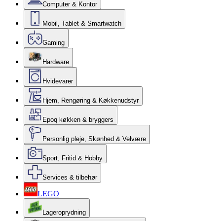
Computer & Kontor
Mobil, Tablet & Smartwatch
Gaming
Hardware
Hvidevarer
Hjem, Rengøring & Køkkenudstyr
Epoq køkken & bryggers
Personlig pleje, Skønhed & Velvære
Sport, Fritid & Hobby
Services & tilbehør
LEGO
Lageroprydning