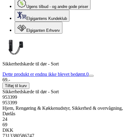
Ugens tilbud - og andre gode priser
Elgigantens Kundeklub
Elgiganten Erhverv
Sikkerhedskæde til dør - Sort
Dette produkt er endnu ikke blevet bedømt.
0
69.-
Tilføj til kurv
Sikkerhedskæde til dør - Sort
953399
953399
Hjem, Rengøring & Køkkenudstyr, Sikkerhed & overvågning,
Dørlås
24
69
DKK
7313380586747