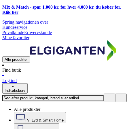
Mix & Match - spar 1.000 kr. for hver 4.000 kr. du køber for.
Klik
her
Spring navigationen over
Kundeservice
Privatkunde
Erhvervskunde
Mine favoritter
Alle produkter
Find butik
Log ind
Indkøbskurv
Alle produkter
TV, Lyd & Smart Home