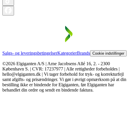
Salgs- og leveringsbetingelser
Kategorier
Brands
Cookie indstillinger
©2026 Elgiganten A/S | Arne Jacobsens Allé 16, 2. - 2300
København S. | CVR: 17237977 | Alle rettigheder forbeholdes |
hello@elgiganten.dk | Vi tager forbehold for tryk- og korrekturfejl
samt afgifts- og prisændringer. Vi gør i øvrigt opmærksom på at din
bestilling ikke er bindende for Elgiganten, før Elgiganten har
behandlet din ordre og sendt en bindende faktura.