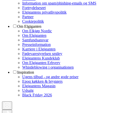
Information om spam/phishing-emails og SMS
Fortrydelsesret
Elgigantens privatlivspolitik
Partner
Cookiepolitik
Om Elgiganten
Om Elkjøp Nordic
Om Elgiganten
Samfundsansvar
Presseinformation
Karriere i Elgiganten
Fødevarestyrelsen smiley
Elgigantens Kundeklub
Om Elgiganten Erhverv
Whistleblowing i organisationen
Inspiration
Ugens tilbud - og andre gode priser
Epoq køkken & bryggers
Elgigantens Magasin
Udsalg
Black Friday 2026