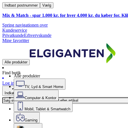
Indtast postnummer
Vælg
Mix & Match - spar 1.000 kr. for hver 4.000 kr. du køber for. Kl
Spring navigationen over
Kundeservice
Privatkunde
Erhvervskunde
Mine favoritter
Alle produkter
Find butik
Alle produkter
Log ind
TV, Lyd & Smart Home
Indkøbskurv
Computer & Kontor
Mobil, Tablet & Smartwatch
Gaming