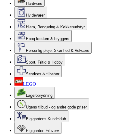
Hardware
Hvidevarer
Hjem, Rengøring & Køkkenudstyr
Epoq køkken & bryggers
Personlig pleje, Skønhed & Velvære
Sport, Fritid & Hobby
Services & tilbehør
LEGO
Lageroprydning
Ugens tilbud - og andre gode priser
Elgigantens Kundeklub
Elgiganten Erhverv