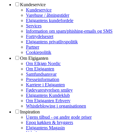
Kundeservice
Kundeservice
Varehuse / åbningstider
Elgigantens kundefordele
Services
Information om spam/phishing-emails og SMS
Fortrydelsesret
Elgigantens privatlivspolitik
Partner
Cookiepolitik
Om Elgiganten
Om Elkjøp Nordic
Om Elgiganten
Samfundsansvar
Presseinformation
Karriere i Elgiganten
Fødevarestyrelsen smiley
Elgigantens Kundeklub
Om Elgiganten Erhverv
Whistleblowing i organisationen
Inspiration
Ugens tilbud - og andre gode priser
Epoq køkken & bryggers
Elgigantens Magasin