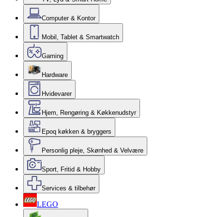
Computer & Kontor
Mobil, Tablet & Smartwatch
Gaming
Hardware
Hvidevarer
Hjem, Rengøring & Køkkenudstyr
Epoq køkken & bryggers
Personlig pleje, Skønhed & Velvære
Sport, Fritid & Hobby
Services & tilbehør
LEGO