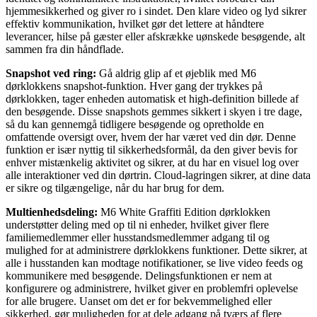
hjemmesikkerhed og giver ro i sindet. Den klare video og lyd sikrer
effektiv kommunikation, hvilket gør det lettere at håndtere
leverancer, hilse på gæster eller afskrække uønskede besøgende, alt
sammen fra din håndflade.
Snapshot ved ring:
Gå aldrig glip af et øjeblik med M6
dørklokkens snapshot-funktion. Hver gang der trykkes på
dørklokken, tager enheden automatisk et high-definition billede af
den besøgende. Disse snapshots gemmes sikkert i skyen i tre dage,
så du kan gennemgå tidligere besøgende og opretholde en
omfattende oversigt over, hvem der har været ved din dør. Denne
funktion er især nyttig til sikkerhedsformål, da den giver bevis for
enhver mistænkelig aktivitet og sikrer, at du har en visuel log over
alle interaktioner ved din dørtrin. Cloud-lagringen sikrer, at dine data
er sikre og tilgængelige, når du har brug for dem.
Multienhedsdeling:
M6 White Graffiti Edition dørklokken
understøtter deling med op til ni enheder, hvilket giver flere
familiemedlemmer eller husstandsmedlemmer adgang til og
mulighed for at administrere dørklokkens funktioner. Dette sikrer, at
alle i husstanden kan modtage notifikationer, se live video feeds og
kommunikere med besøgende. Delingsfunktionen er nem at
konfigurere og administrere, hvilket giver en problemfri oplevelse
for alle brugere. Uanset om det er for bekvemmelighed eller
sikkerhed, gør muligheden for at dele adgang på tværs af flere