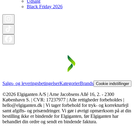
Udsalg
Black Friday 2026
Salgs- og leveringsbetingelser
Kategorier
Brands
Cookie indstillinger
©2026 Elgiganten A/S | Arne Jacobsens Allé 16, 2. - 2300
København S. | CVR: 17237977 | Alle rettigheder forbeholdes |
hello@elgiganten.dk | Vi tager forbehold for tryk- og korrekturfejl
samt afgifts- og prisændringer. Vi gør i øvrigt opmærksom på at din
bestilling ikke er bindende for Elgiganten, før Elgiganten har
behandlet din ordre og sendt en bindende faktura.