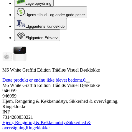
Lageroprydning
Ugens tilbud - og andre gode priser
Elgigantens Kundeklub
Elgiganten Erhverv
M6 White Graffiti Edition Trådløs Visuel Dørklokke
Dette produkt er endnu ikke blevet bedømt.
0
M6 White Graffiti Edition Trådløs Visuel Dørklokke
946959
946959
Hjem, Rengøring & Køkkenudstyr, Sikkerhed & overvågning,
Ringeklokke
INF
7314280833221
Hjem, Rengøring & Køkkenudstyr
Sikkerhed &
overvågning
Ringeklokke