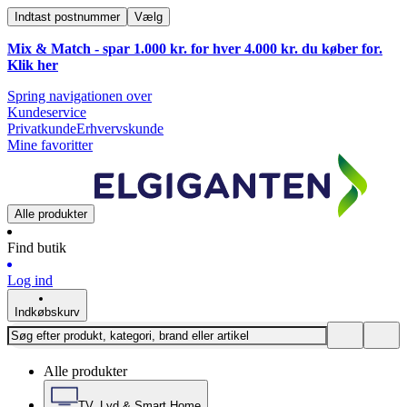
Indtast postnummer
Vælg
Mix & Match - spar 1.000 kr. for hver 4.000 kr. du køber for.
Klik
her
Spring navigationen over
Kundeservice
Privatkunde
Erhvervskunde
Mine favoritter
Alle produkter
Find butik
Log ind
Indkøbskurv
Alle produkter
TV, Lyd & Smart Home