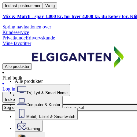
Indtast postnummer
Vælg
Mix & Match - spar 1.000 kr. for hver 4.000 kr. du køber for. Kl
Spring navigationen over
Kundeservice
Privatkunde
Erhvervskunde
Mine favoritter
Alle produkter
Find butik
Alle produkter
Log ind
TV, Lyd & Smart Home
Indkøbskurv
Computer & Kontor
Mobil, Tablet & Smartwatch
Gaming