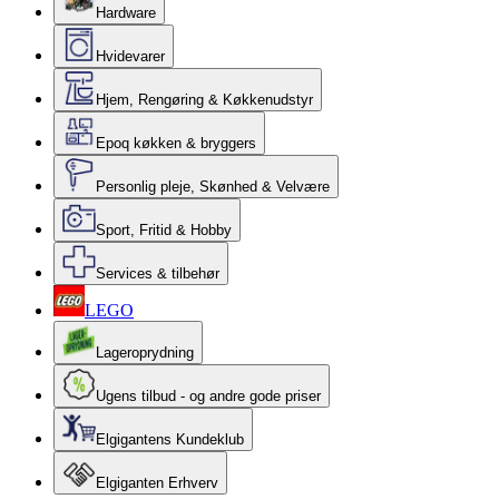
Hardware
Hvidevarer
Hjem, Rengøring & Køkkenudstyr
Epoq køkken & bryggers
Personlig pleje, Skønhed & Velvære
Sport, Fritid & Hobby
Services & tilbehør
LEGO
Lageroprydning
Ugens tilbud - og andre gode priser
Elgigantens Kundeklub
Elgiganten Erhverv