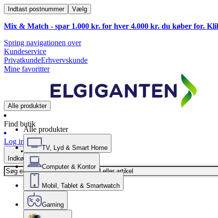
Indtast postnummer
Vælg
Mix & Match - spar 1.000 kr. for hver 4.000 kr. du køber for. Kl
Spring navigationen over
Kundeservice
Privatkunde
Erhvervskunde
Mine favoritter
Alle produkter
Find butik
Alle produkter
Log ind
TV, Lyd & Smart Home
Indkøbskurv
Computer & Kontor
Mobil, Tablet & Smartwatch
Gaming