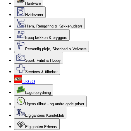
Hardware
Hvidevarer
Hjem, Rengøring & Køkkenudstyr
Epoq køkken & bryggers
Personlig pleje, Skønhed & Velvære
Sport, Fritid & Hobby
Services & tilbehør
LEGO
Lageroprydning
Ugens tilbud - og andre gode priser
Elgigantens Kundeklub
Elgiganten Erhverv