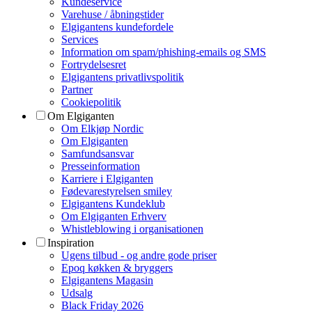
Kundeservice
Varehuse / åbningstider
Elgigantens kundefordele
Services
Information om spam/phishing-emails og SMS
Fortrydelsesret
Elgigantens privatlivspolitik
Partner
Cookiepolitik
Om Elgiganten
Om Elkjøp Nordic
Om Elgiganten
Samfundsansvar
Presseinformation
Karriere i Elgiganten
Fødevarestyrelsen smiley
Elgigantens Kundeklub
Om Elgiganten Erhverv
Whistleblowing i organisationen
Inspiration
Ugens tilbud - og andre gode priser
Epoq køkken & bryggers
Elgigantens Magasin
Udsalg
Black Friday 2026