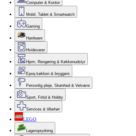
Computer & Kontor
Mobil, Tablet & Smartwatch
Gaming
Hardware
Hvidevarer
Hjem, Rengøring & Køkkenudstyr
Epoq køkken & bryggers
Personlig pleje, Skønhed & Velvære
Sport, Fritid & Hobby
Services & tilbehør
LEGO
Lageroprydning