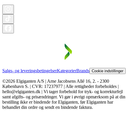
Salgs- og leveringsbetingelser
Kategorier
Brands
Cookie indstillinger
©2026 Elgiganten A/S | Arne Jacobsens Allé 16, 2. - 2300
København S. | CVR: 17237977 | Alle rettigheder forbeholdes |
hello@elgiganten.dk | Vi tager forbehold for tryk- og korrekturfejl
samt afgifts- og prisændringer. Vi gør i øvrigt opmærksom på at din
bestilling ikke er bindende for Elgiganten, før Elgiganten har
behandlet din ordre og sendt en bindende faktura.