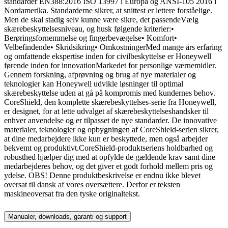
standarder EN388:2016 ISO 13997 i Europa og ANSI-105 2016 i
Nordamerika. Standarderne sikrer, at snittest er lettere forståelige.
Men de skal stadig selv kunne være sikre, det passendeVælg
skærebeskyttelsesniveau, og husk følgende kriterier:•
Berøringsfornemmelse og fingerbevægelse• Komfort•
Velbefindende• Skridsikring• OmkostningerMed mange års erfaring
og omfattende ekspertise inden for civilbeskyttelse er Honeywell
førende inden for innovationMarkedet for personlige værnemidler.
Gennem forskning, afprøvning og brug af nye materialer og
teknologier kan Honeywell udvikle løsninger til optimal
skærebeskyttelse uden at gå på kompromis med kundernes behov.
CoreShield, den komplette skærebeskyttelses-serie fra Honeywell,
er designet, for at lette udvalget af skærebeskyttelseshandsker til
enhver anvendelse og er tilpasset de nye standarder. De innovative
materialer, teknologier og opbygningen af CoreShield-serien sikrer,
at dine medarbejdere ikke kun er beskyttede, men også arbejder
bekvemt og produktivt.CoreShield-produktseriens holdbarhed og
robusthed hjælper dig med at opfylde de gældende krav samt dine
medarbejderes behov, og det giver et godt forhold mellem pris og
ydelse. OBS! Denne produktbeskrivelse er endnu ikke blevet
oversat til dansk af vores oversættere. Derfor er teksten
maskineoversat fra den tyske originaltekst.
Manualer, downloads, garanti og support