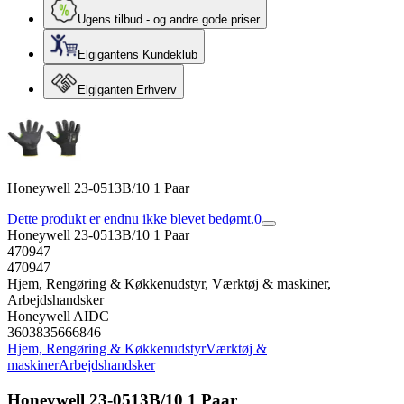
Ugens tilbud - og andre gode priser
Elgigantens Kundeklub
Elgiganten Erhverv
Honeywell 23-0513B/10 1 Paar
Dette produkt er endnu ikke blevet bedømt.
0
Honeywell 23-0513B/10 1 Paar
470947
470947
Hjem, Rengøring & Køkkenudstyr, Værktøj & maskiner,
Arbejdshandsker
Honeywell AIDC
3603835666846
Hjem, Rengøring & Køkkenudstyr
Værktøj &
maskiner
Arbejdshandsker
Honeywell 23-0513B/10 1 Paar