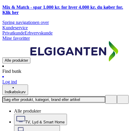
Mix & Match - spar 1.000 kr. for hver 4.000 kr. du køber for.
Klik
her
Spring navigationen over
Kundeservice
Privatkunde
Erhvervskunde
Mine favoritter
Alle produkter
Find butik
Log ind
Indkøbskurv
Alle produkter
TV, Lyd & Smart Home