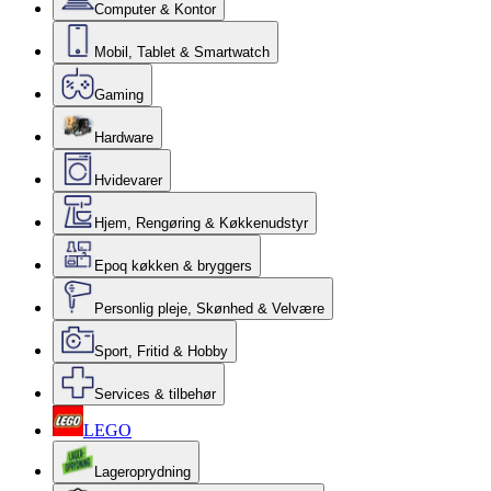
Computer & Kontor
Mobil, Tablet & Smartwatch
Gaming
Hardware
Hvidevarer
Hjem, Rengøring & Køkkenudstyr
Epoq køkken & bryggers
Personlig pleje, Skønhed & Velvære
Sport, Fritid & Hobby
Services & tilbehør
LEGO
Lageroprydning