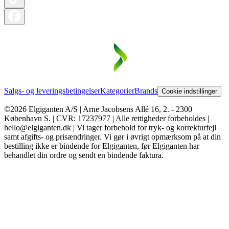
Salgs- og leveringsbetingelser
Kategorier
Brands
Cookie indstillinger
©2026 Elgiganten A/S | Arne Jacobsens Allé 16, 2. - 2300
København S. | CVR: 17237977 | Alle rettigheder forbeholdes |
hello@elgiganten.dk | Vi tager forbehold for tryk- og korrekturfejl
samt afgifts- og prisændringer. Vi gør i øvrigt opmærksom på at din
bestilling ikke er bindende for Elgiganten, før Elgiganten har
behandlet din ordre og sendt en bindende faktura.