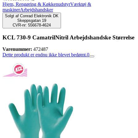
Hjem, Rengøring & Køkkenudstyr
Værktøj &
maskiner
Arbejdshandsker
Solgt af
Conrad Elektronik DK
Skeppsgatan 19
CVR-nr: 556678-4624
KCL 730-9 CamatrilNitril Arbejdshandske Størrelse
Varenummer:
472487
Dette produkt er endnu ikke blevet bedømt.
0