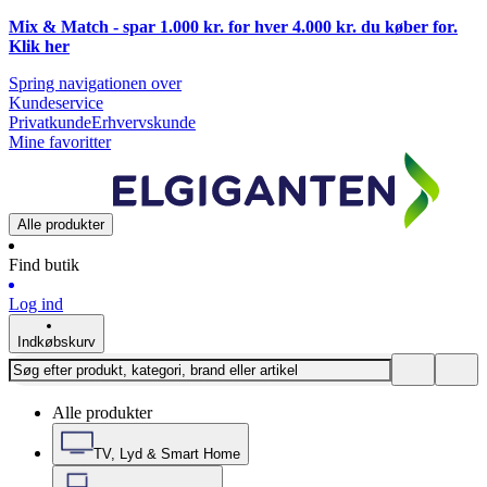
Mix & Match - spar 1.000 kr. for hver 4.000 kr. du køber for.
Klik
her
Spring navigationen over
Kundeservice
Privatkunde
Erhvervskunde
Mine favoritter
Alle produkter
Find butik
Log ind
Indkøbskurv
Alle produkter
TV, Lyd & Smart Home