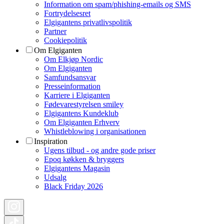
Information om spam/phishing-emails og SMS
Fortrydelsesret
Elgigantens privatlivspolitik
Partner
Cookiepolitik
Om Elgiganten
Om Elkjøp Nordic
Om Elgiganten
Samfundsansvar
Presseinformation
Karriere i Elgiganten
Fødevarestyrelsen smiley
Elgigantens Kundeklub
Om Elgiganten Erhverv
Whistleblowing i organisationen
Inspiration
Ugens tilbud - og andre gode priser
Epoq køkken & bryggers
Elgigantens Magasin
Udsalg
Black Friday 2026