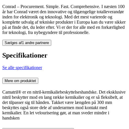
Conrad – Procurement. Simple. Fast. Comprehensive. I næsten 100
år har Conrad været den innovative og tilgængelige totalleverandør
inden for elektronik og teknologi. Med det mest varierede og
komplette udvalg af tekniske produkter i Europa kan du være sikker
på at finde det, du leder efter. Vi er der for alle med en forkærlighed
for teknologi, fra nybegyndere til professionelle.
Sælges af
1 andre partnere
Specifikationer
Se alle specifikationer
Mere om produktet
Camatril® er en nitril-kemikaliebeskyttelseshandske. Det eksklusive
nitril beskytter mod en lang række kemikalier og er så fleksibelt, at
det tilpasser sig til hånden. Takket være længden på 300 mm
beskyttes også store dele af underarmen mod kontakt med
kemikalier. En let velourisering gør, at man sveder mindre i
handsken