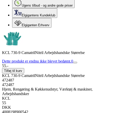
Ugens tilbud - og andre gode priser
Elgigantens Kundeklub
Elgiganten Erhverv
KCL 730-9 CamatrilNitril Arbejdshandske Størrelse
Dette produkt er endnu ikke blevet bedømt.
0
55.-
Tilføj til kurv
KCL 730-9 CamatrilNitril Arbejdshandske Størrelse
472487
472487
Hjem, Rengøring & Køkkenudstyr, Værktøj & maskiner,
Arbejdshandsker
KCL
55
DKK
4008198900542