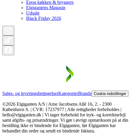
Epoq køkken & bryggers
Elgigantens Magasin
Udsalg
Black Friday 2026
Salgs- og leveringsbetingelser
Kategorier
Brands
Cookie indstillinger
©2026 Elgiganten A/S | Arne Jacobsens Allé 16, 2. - 2300
København S. | CVR: 17237977 | Alle rettigheder forbeholdes |
hello@elgiganten.dk | Vi tager forbehold for tryk- og korrekturfejl
samt afgifts- og prisændringer. Vi gør i øvrigt opmærksom på at din
bestilling ikke er bindende for Elgiganten, før Elgiganten har
behandlet din ordre og sendt en bindende faktura.