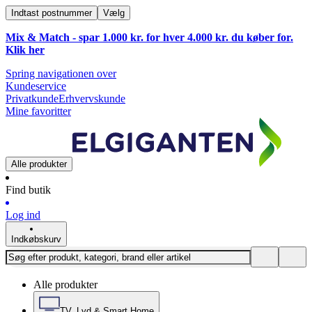
Indtast postnummer
Vælg
Mix & Match - spar 1.000 kr. for hver 4.000 kr. du køber for.
Klik
her
Spring navigationen over
Kundeservice
Privatkunde
Erhvervskunde
Mine favoritter
Alle produkter
Find butik
Log ind
Indkøbskurv
Alle produkter
TV, Lyd & Smart Home