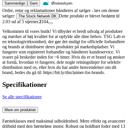
Sammenlign
Gem
Ønskeskyen
Ordre, retur og reklamationer håndteres af sælger - læs om denne
sælger:
Dette produkt er blevet bedømt til
The Stock Network DK
2.03 ud af 5 stjerner.
2
104
Velkommen til vores butik! Vi tilbyder et bredt udvalg af produkter
og mærker af høj kvalitet for at opfylde alle dine behov. TSG Lab er
en teknologivirksomhed, der gør det muligt for officielle forhandlere
og brands at distribuere deres produkter på markedspladser. Vi
fungerer som registreret forhandler og håndterer kundeservice. Vi
svarer på beskeder inden for ~6 timer. Hvis du er et brand og ønsker
at forstå, hvordan vi fungerer, dele nogle retningslinjer for selektiv
distribution med os, eller hvis du har andre henvendelser om dit
brand, bedes du gå til: https://bit.ly/disclaimer-for-brands.
Specifikationer
Se alle specifikationer
Mere om produktet
Førsteklasses med maksimal udholdenhed. Mere effekt og avanceret
driftstid med den børsteløse motor. Robust og holdbart foder med 13