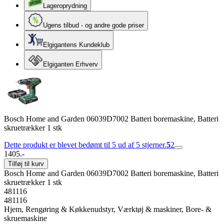
Lageroprydning
Ugens tilbud - og andre gode priser
Elgigantens Kundeklub
Elgiganten Erhverv
Bosch Home and Garden 06039D7002 Batteri boremaskine, Batteri
skruetrækker 1 stk
Dette produkt er blevet bedømt til 5 ud af 5 stjerner.
5
2
1405.-
Tilføj til kurv
Bosch Home and Garden 06039D7002 Batteri boremaskine, Batteri
skruetrækker 1 stk
481116
481116
Hjem, Rengøring & Køkkenudstyr, Værktøj & maskiner, Bore- &
skruemaskine