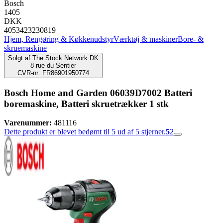
Bosch
1405
DKK
4053423230819
Hjem, Rengøring & Køkkenudstyr
Værktøj & maskiner
Bore- &
skruemaskine
Solgt af
The Stock Network DK
8 rue du Sentier
CVR-nr: FR86901950774
Bosch Home and Garden 06039D7002 Batteri
boremaskine, Batteri skruetrækker 1 stk
Varenummer:
481116
Dette produkt er blevet bedømt til 5 ud af 5 stjerner.
5
2