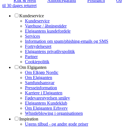
Klik & Hent
Annoncegaranti
Prismatch
Op
til 30 dages returret
Kundeservice
Kundeservice
Varehuse / åbningstider
Elgigantens kundefordele
Services
Information om spam/phishing-emails og SMS
Fortrydelsesret
Elgigantens privatlivspolitik
Partner
Cookiepolitik
Om Elgiganten
Om Elkjøp Nordic
Om Elgiganten
Samfundsansvar
Presseinformation
Karriere i Elgiganten
Fødevarestyrelsen smiley
Elgigantens Kundeklub
Om Elgiganten Erhverv
Whistleblowing i organisationen
Inspiration
Ugens tilbud - og andre gode priser