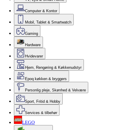
Computer & Kontor
Mobil, Tablet & Smartwatch
Gaming
Hardware
Hvidevarer
Hjem, Rengøring & Køkkenudstyr
Epoq køkken & bryggers
Personlig pleje, Skønhed & Velvære
Sport, Fritid & Hobby
Services & tilbehør
LEGO