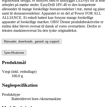
ergonomisk design, er udstyret med et indbygget LED-lys for at lette
arbejdet på mørke steder. EasyDrill 18V-40 er den kompetente
allrounder til mange forskellige boreanvendelser i træ, metal og plast
samt til skrueanvendelser. Apparatet er en del af Power FOR ALL
ALLIANCE. Et enkelt batteri kan forsyne mange forskellige
apparater af forskellige mærker. OBS! Denne produktbeskrivelse er
endnu ikke blevet oversat til dansk af vores oversættere. Derfor er
teksten maskineoversat fra den tyske originaltekst.
Manualer, downloads, garanti og support
Specifikationer
Produktmål
Vægt (inkl. emballage)
100,0 g
Nøglespecifikation
Produkttype
Batteridrevet bore-/skruemaskine