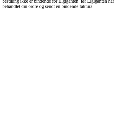
bestilling ikke er bindende for Elgiganten, før Elgiganten har
behandlet din ordre og sendt en bindende faktura.