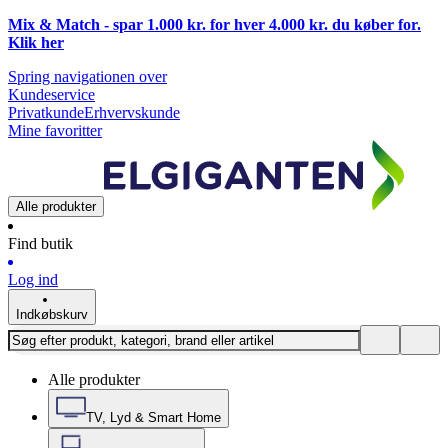
Mix & Match - spar 1.000 kr. for hver 4.000 kr. du køber for.
Klik
her
Spring navigationen over
Kundeservice
Privatkunde
Erhvervskunde
Mine favoritter
Alle produkter
Find butik
Log ind
Indkøbskurv
Alle produkter
TV, Lyd & Smart Home