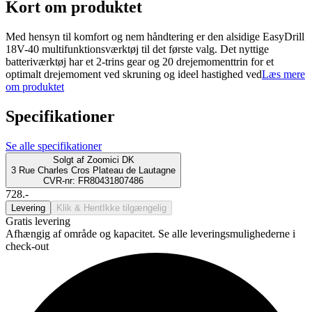
Kort om produktet
Med hensyn til komfort og nem håndtering er den alsidige EasyDrill
18V-40 multifunktionsværktøj til det første valg. Det nyttige
batteriværktøj har et 2-trins gear og 20 drejemomenttrin for et
optimalt drejemoment ved skruning og ideel hastighed ved
Læs mere
om produktet
Specifikationer
Se alle specifikationer
Solgt af
Zoomici DK
3 Rue Charles Cros Plateau de Lautagne
CVR-nr: FR80431807486
728.-
Levering
Klik & Hent
Ikke tilgængelig
Gratis levering
Afhængig af område og kapacitet. Se alle leveringsmulighederne i
check-out