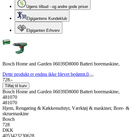
Ugens tilbud - og andre gode priser
Elgigantens Kundeklub
Elgiganten Erhverv
Bosch Home and Garden 06039D8000 Batteri boremaskine,
Dette produkt er endnu ikke blevet bedømt.
0
728.-
Tilføj til kurv
Bosch Home and Garden 06039D8000 Batteri boremaskine,
481070
481070
Hjem, Rengøring & Køkkenudstyr, Værktøj & maskiner, Bore- &
skruemaskine
Bosch
728
DKK
4053423230628