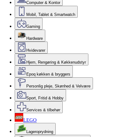
Computer & Kontor
Mobil, Tablet & Smartwatch
Gaming
Hardware
Hvidevarer
Hjem, Rengøring & Køkkenudstyr
Epoq køkken & bryggers
Personlig pleje, Skønhed & Velvære
Sport, Fritid & Hobby
Services & tilbehør
LEGO
Lageroprydning