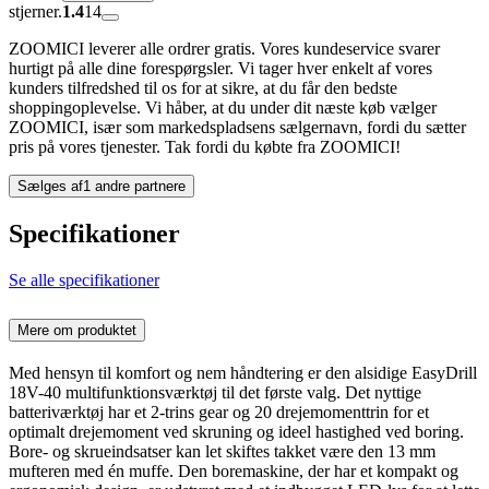
stjerner.
1.4
14
ZOOMICI leverer alle ordrer gratis. Vores kundeservice svarer
hurtigt på alle dine forespørgsler. Vi tager hver enkelt af vores
kunders tilfredshed til os for at sikre, at du får den bedste
shoppingoplevelse. Vi håber, at du under dit næste køb vælger
ZOOMICI, især som markedspladsens sælgernavn, fordi du sætter
pris på vores tjenester. Tak fordi du købte fra ZOOMICI!
Sælges af
1 andre partnere
Specifikationer
Se alle specifikationer
Mere om produktet
Med hensyn til komfort og nem håndtering er den alsidige EasyDrill
18V-40 multifunktionsværktøj til det første valg. Det nyttige
batteriværktøj har et 2-trins gear og 20 drejemomenttrin for et
optimalt drejemoment ved skruning og ideel hastighed ved boring.
Bore- og skrueindsatser kan let skiftes takket være den 13 mm
mufteren med én muffe. Den boremaskine, der har et kompakt og