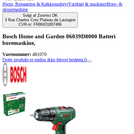
Hjem, Rengøring & Køkkenudstyr
Værktøj & maskiner
Bore- &
skruemaskine
Solgt af
Zoomici DK
3 Rue Charles Cros Plateau de Lautagne
CVR-nr: FR80431807486
Bosch Home and Garden 06039D8000 Batteri
boremaskine,
Varenummer:
481070
Dette produkt er endnu ikke blevet bedømt.
0