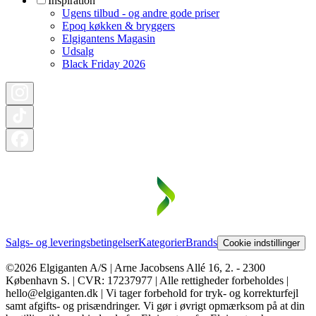
Inspiration
Ugens tilbud - og andre gode priser
Epoq køkken & bryggers
Elgigantens Magasin
Udsalg
Black Friday 2026
Salgs- og leveringsbetingelser
Kategorier
Brands
Cookie indstillinger
©2026 Elgiganten A/S | Arne Jacobsens Allé 16, 2. - 2300
København S. | CVR: 17237977 | Alle rettigheder forbeholdes |
hello@elgiganten.dk | Vi tager forbehold for tryk- og korrekturfejl
samt afgifts- og prisændringer. Vi gør i øvrigt opmærksom på at din