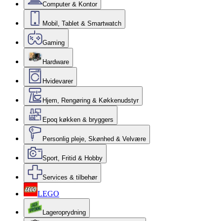
Computer & Kontor
Mobil, Tablet & Smartwatch
Gaming
Hardware
Hvidevarer
Hjem, Rengøring & Køkkenudstyr
Epoq køkken & bryggers
Personlig pleje, Skønhed & Velvære
Sport, Fritid & Hobby
Services & tilbehør
LEGO
Lageroprydning