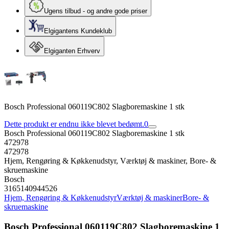
Ugens tilbud - og andre gode priser
Elgigantens Kundeklub
Elgiganten Erhverv
Bosch Professional 060119C802 Slagboremaskine 1 stk
Dette produkt er endnu ikke blevet bedømt.
0
Bosch Professional 060119C802 Slagboremaskine 1 stk
472978
472978
Hjem, Rengøring & Køkkenudstyr, Værktøj & maskiner, Bore- &
skruemaskine
Bosch
3165140944526
Hjem, Rengøring & Køkkenudstyr
Værktøj & maskiner
Bore- &
skruemaskine
Bosch Professional 060119C802 Slagboremaskine 1