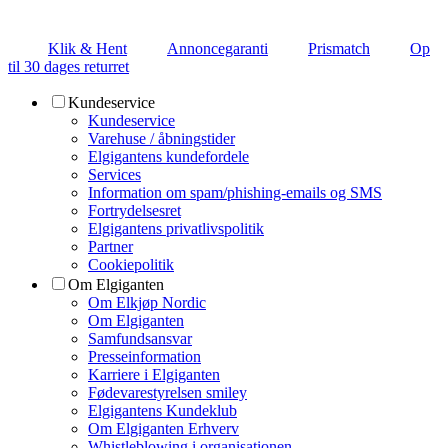
Klik & Hent
Annoncegaranti
Prismatch
Op
til 30 dages returret
Kundeservice
Kundeservice
Varehuse / åbningstider
Elgigantens kundefordele
Services
Information om spam/phishing-emails og SMS
Fortrydelsesret
Elgigantens privatlivspolitik
Partner
Cookiepolitik
Om Elgiganten
Om Elkjøp Nordic
Om Elgiganten
Samfundsansvar
Presseinformation
Karriere i Elgiganten
Fødevarestyrelsen smiley
Elgigantens Kundeklub
Om Elgiganten Erhverv
Whistleblowing i organisationen