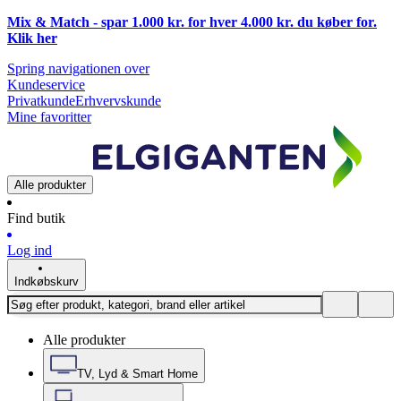
Mix & Match - spar 1.000 kr. for hver 4.000 kr. du køber for.
Klik
her
Spring navigationen over
Kundeservice
Privatkunde
Erhvervskunde
Mine favoritter
Alle produkter
Find butik
Log ind
Indkøbskurv
Alle produkter
TV, Lyd & Smart Home