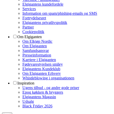
Elgigantens kundefordele
Services
Information om spam/phishing-emails og SMS
Fortrydelsesret
Elgigantens privatlivspolitik
Partner
Cookiepolitik
Om Elgiganten
Om Elkjøp Nordic
Om Elgiganten
Samfundsansvar
Presseinformation
Karriere i Elgiganten
Fødevarestyrelsen smiley
Elgigantens Kundeklub
Om Elgiganten Erhverv
Whistleblowing i organisationen
Inspiration
Ugens tilbud - og andre gode priser
Epoq køkken & bryggers
Elgigantens Magasin
Udsalg
Black Friday 2026