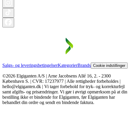
Salgs- og leveringsbetingelser
Kategorier
Brands
Cookie indstillinger
©2026 Elgiganten A/S | Arne Jacobsens Allé 16, 2. - 2300
København S. | CVR: 17237977 | Alle rettigheder forbeholdes |
hello@elgiganten.dk | Vi tager forbehold for tryk- og korrekturfejl
samt afgifts- og prisændringer. Vi gør i øvrigt opmærksom på at din
bestilling ikke er bindende for Elgiganten, før Elgiganten har
behandlet din ordre og sendt en bindende faktura.