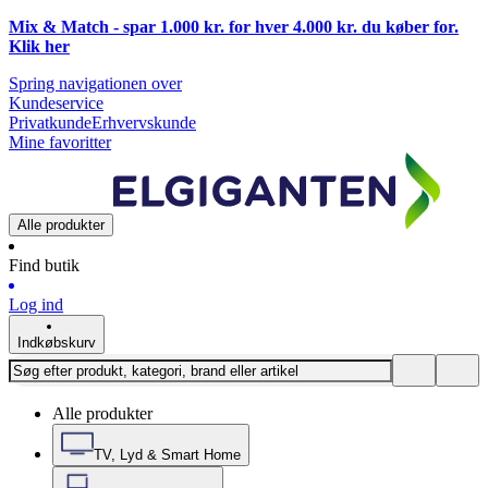
Mix & Match - spar 1.000 kr. for hver 4.000 kr. du køber for.
Klik
her
Spring navigationen over
Kundeservice
Privatkunde
Erhvervskunde
Mine favoritter
Alle produkter
Find butik
Log ind
Indkøbskurv
Alle produkter
TV, Lyd & Smart Home