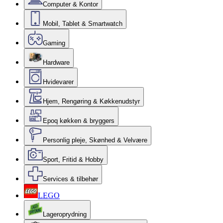
Computer & Kontor
Mobil, Tablet & Smartwatch
Gaming
Hardware
Hvidevarer
Hjem, Rengøring & Køkkenudstyr
Epoq køkken & bryggers
Personlig pleje, Skønhed & Velvære
Sport, Fritid & Hobby
Services & tilbehør
LEGO
Lageroprydning