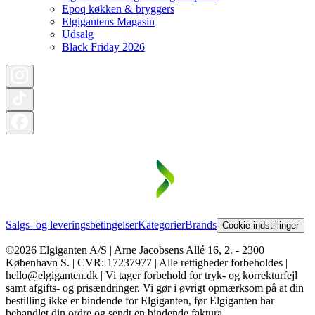
Epoq køkken & bryggers
Elgigantens Magasin
Udsalg
Black Friday 2026
Salgs- og leveringsbetingelser
Kategorier
Brands
Cookie indstillinger
©2026 Elgiganten A/S | Arne Jacobsens Allé 16, 2. - 2300
København S. | CVR: 17237977 | Alle rettigheder forbeholdes |
hello@elgiganten.dk | Vi tager forbehold for tryk- og korrekturfejl
samt afgifts- og prisændringer. Vi gør i øvrigt opmærksom på at din
bestilling ikke er bindende for Elgiganten, før Elgiganten har
behandlet din ordre og sendt en bindende faktura.